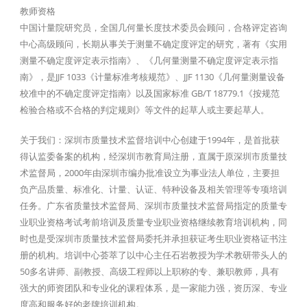
教师资格
中国计量院研究员，全国几何量长度技术委员会顾问，合格评定咨询
中心高级顾问，长期从事关于测量不确定度评定的研究，著有《实用
测量不确定度评定表示指南》、《几何量测量不确定度评定表示指
南》，是JJF 1033《计量标准考核规范》、JJF 1130《几何量测量设备
校准中的不确定度评定指南》以及国家标准 GB/T 18779.1《按规范
检验合格或不合格的判定规则》等文件的起草人或主要起草人。
关于我们：深圳市质量技术监督培训中心创建于1994年，是首批获
得认监委备案的机构，经深圳市教育局注册，直属于原深圳市质量技
术监督局，2000年由深圳市编办批准设立为事业法人单位，主要担
负产品质量、标准化、计量、认证、特种设备及相关管理等专项培训
任务。广东省质量技术监督局、深圳市质量技术监督局指定的质量专
业职业资格考试考前培训及质量专业职业资格继续教育培训机构，同
时也是受深圳市质量技术监督局委托并承担获证考生职业资格证书注
册的机构。培训中心荟萃了以中心主任石岩教授为学术教研带头人的
50多名讲师、副教授、高级工程师以上职称的专、兼职教师，具有
强大的师资团队和专业化的课程体系，是一家能力强，资历深、专业
度高和服务好的老牌培训机构。