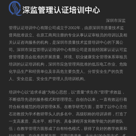
深圳市深监
管理认证培训中心有限公司成立于2002年，由原深圳市质量技术监
督局批准设立、在原工商局注册的专业从事认证审核员的培训以及相
关认证咨询服务的机构，是深圳市质量技术监督培训中心的下属公
司。深圳市深监管理认证培训中心有限公司是首批经国家认证认可监
督管理委员会批准的开展质量、环境、职业健康安全管理体系审核员
培训的认证培训机构，深圳市应急管理局批准的低压电工作业、危险
化学品生产和经营单位及非高危主要负责人、分管安全生产的负责
人、安全总监、安全生产管理人员培训机构。
培训中心以“追求卓越”为核心思想，以“质量”求生存,“管理”求效益，
不断倡导先进的服务模式和管理理念。自创办以来，一直有效运行着
符合标准规范的培训管理体系。在教学研究方面，荟萃了以中心主任
石岩教授为学术教研带头人的多名中、高级职称的培训讲师，打造了
一支高素质、高水平、精干的、具备课程开发和教学能力的师资队
伍；在教学管理方面形成了自有特色模式，获得了良好的教学效果和
行业声誉。在业务开展方面，采取“请进来、走出去”的办学方式，多