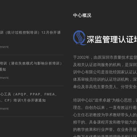
中心概况
培训（统计过程控制培训）12月份开课
ment
于2002年，由原深圳市质量技术
A培训（潜在失效模式与影响分析培训）
及相关认证咨询服务的机构，是深圳
通知
训中心有限公司是首批经国家认证认
ment
体系审核员培训的认证培训机构，深
单位及非高危主要负责人、分管安全
心工具（APQP、PPAP、FMEA、
培训中心以“追求卓越”为核心思想，
SA、CP）培训1月份开课通知
理念。自创办以来，一直有效运行着
ment
心主任石岩教授为学术教研带头人的
精干的、具备课程开发和教学能力的
的教学效果和行业声誉。在业务开展
十数万名优秀的质量管理骨干和认证