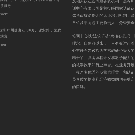
及相关认证咨询服务的机构，是深圳
优质服务
训中心有限公司是首批经国家认证认
ment
体系审核员培训的认证培训机构，深
单位及非高危主要负责人、分管安全
训深圳广州佛山江门8月开课安排，优质
培训中心以“追求卓越”为核心思想，
户满意
理念。自创办以来，一直有效运行着
ment
心主任石岩教授为学术教研带头人的
精干的、具备课程开发和教学能力的
的教学效果和行业声誉。在业务开展
十数万名优秀的质量管理骨干和认证
员素质的提高和经济效益的增长奠定
的口碑。