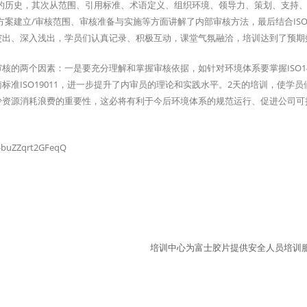
产生的历史，其次从范围、引用标准、术语定义、组织环境、领导力、策划、支持
方案建立/审核范围、审核准备与实施等方面讲解了内部审核方法，最后结合ISO1
突出、深入浅出，学员们认真记录、积极互动，课堂气氛融洽，培训达到了预期
的两个因素：一是要充分理解和掌握审核依据，如针对环境体系要掌握ISO14
准ISO19011，进一步提升了内审员的理论和实践水平。2天的培训，使学员
少资源消耗浪费的重要性，这必将有利于今后环境体系的规范运行、促进公司可
buZZqrt2GFeqQ
培训中心为富士胶片提供安全人员培训