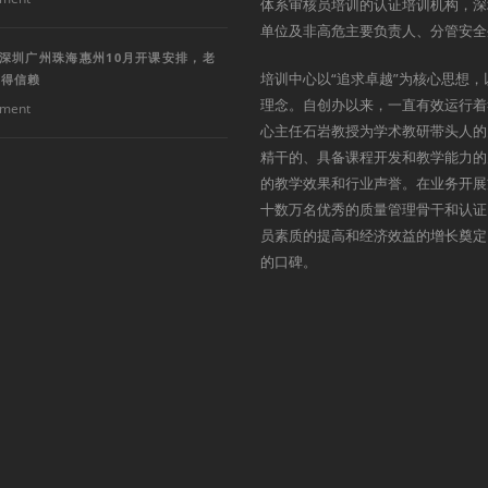
体系审核员培训的认证培训机构，深
单位及非高危主要负责人、分管安全
训深圳广州珠海惠州10月开课安排，老
培训中心以“追求卓越”为核心思想，
值得信赖
理念。自创办以来，一直有效运行着
ment
心主任石岩教授为学术教研带头人的
精干的、具备课程开发和教学能力的
的教学效果和行业声誉。在业务开展
十数万名优秀的质量管理骨干和认证
员素质的提高和经济效益的增长奠定
的口碑。