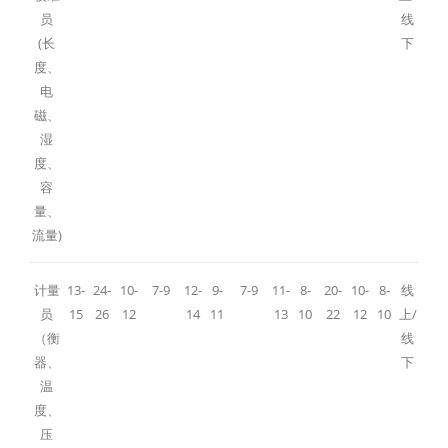
员
线
(长
下
度、
电
磁、
湿
度、
容
量、
流量)
计量
13-
24-
10-
7-9
12-
9-
7-9
11-
8-
20-
10-
8-
线
员
15
26
12
14
11
13
10
22
12
10
上/
（衡
线
器、
下
温
度、
压