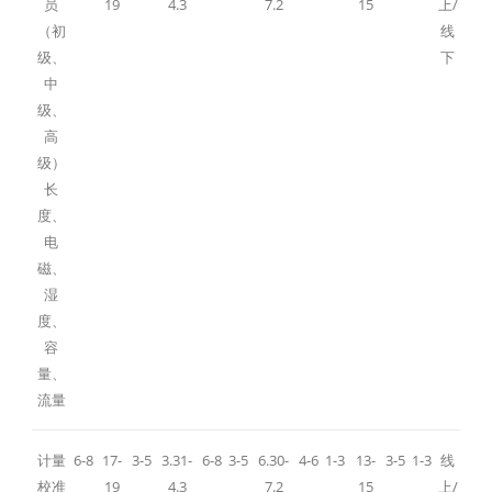
员
19
4.3
7.2
15
上/
（初
线
级、
下
中
级、
高
级）
长
度、
电
磁、
湿
度、
容
量、
流量
计量
6-8
17-
3-5
3.31-
6-8
3-5
6.30-
4-6
1-3
13-
3-5
1-3
线
校准
19
4.3
7.2
15
上/