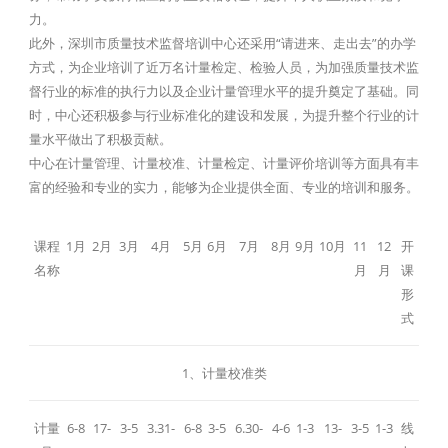
力。
此外，深圳市质量技术监督培训中心还采用“请进来、走出去”的办学
方式，为企业培训了近万名计量检定、检验人员，为加强质量技术监
督行业的标准的执行力以及企业计量管理水平的提升奠定了基础。同
时，中心还积极参与行业标准化的建设和发展，为提升整个行业的计
量水平做出了积极贡献。
中心在计量管理、计量校准、计量检定、计量评价培训等方面具有丰
富的经验和专业的实力，能够为企业提供全面、专业的培训和服务。
课程
1月
2月
3月
4月
5月
6月
7月
8月
9月
10月
11
12
开
名称
月
月
课
形
式
1、计量校准类
计量
6-8
17-
3-5
3.31-
6-8
3-5
6.30-
4-6
1-3
13-
3-5
1-3
线