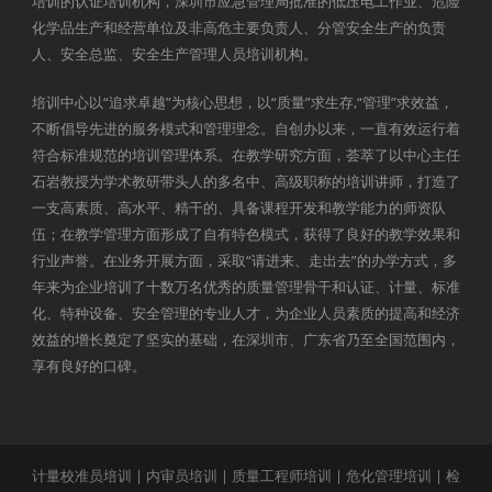
培训的认证培训机构，深圳市应急管理局批准的低压电工作业、危险
化学品生产和经营单位及非高危主要负责人、分管安全生产的负责
人、安全总监、安全生产管理人员培训机构。
培训中心以“追求卓越”为核心思想，以“质量”求生存,“管理”求效益，
不断倡导先进的服务模式和管理理念。自创办以来，一直有效运行着
符合标准规范的培训管理体系。在教学研究方面，荟萃了以中心主任
石岩教授为学术教研带头人的多名中、高级职称的培训讲师，打造了
一支高素质、高水平、精干的、具备课程开发和教学能力的师资队
伍；在教学管理方面形成了自有特色模式，获得了良好的教学效果和
行业声誉。在业务开展方面，采取“请进来、走出去”的办学方式，多
年来为企业培训了十数万名优秀的质量管理骨干和认证、计量、标准
化、特种设备、安全管理的专业人才，为企业人员素质的提高和经济
效益的增长奠定了坚实的基础，在深圳市、广东省乃至全国范围内，
享有良好的口碑。
计量校准员培训
|
内审员培训
|
质量工程师培训
|
危化管理培训
|
检