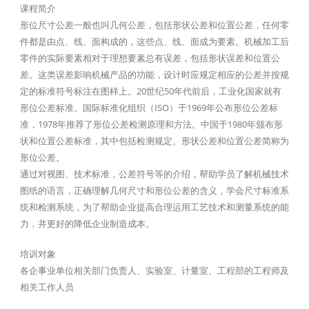
课程简介
形位尺寸公差一般也叫几何公差，包括形状公差和位置公差，任何零
件都是由点、线、面构成的，这些点、线、面成为要素。机械加工后
零件的实际要素相对于理想要素总有误差，包括形状误差和位置公
差。这类误差影响机械产品的功能，设计时应规定相应的公差并按规
定的标准符号标注在图样上。20世纪50年代前后，工业化国家就有
形位公差标准。国际标准化组织（ISO）于1969年公布形位公差标
准，1978年推荐了形位公差检测原理和方法。中国于1980年颁布形
状和位置公差标准，其中包括检测规定。形状公差和位置公差简称为
形位公差。
通过对视图、技术标准，公差符号等的介绍，帮助学员了解机械技术
图纸的语言，正确理解几何尺寸和形位公差的含义，学会尺寸标准系
统和检测系统，为了帮助企业提高合理运用工艺技术和测量系统的能
力，并更好的降低企业制造成本。
培训对象
各企事业单位相关部门负责人、实验室、计量室、工程部的工程师及
相关工作人员