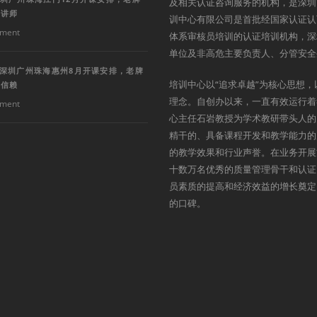
及相关认证咨询服务的机构，是深圳
深讲师
训中心有限公司是首批经国家认证认
ment
体系审核员培训的认证培训机构，深
单位及非高危主要负责人、分管安全
训深圳广州珠海惠州8月开课安排，老牌
培训中心以“追求卓越”为核心思想，
得信赖
理念。自创办以来，一直有效运行着
ment
心主任石岩教授为学术教研带头人的
精干的、具备课程开发和教学能力的
的教学效果和行业声誉。在业务开展
十数万名优秀的质量管理骨干和认证
员素质的提高和经济效益的增长奠定
的口碑。