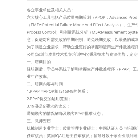
各企事业单位及相关人员：
六大核心工具包括产品质量先期策划（APQP：Advanced Product
（FMEA:Potential Failure Mode And Effect Analysis）
Process Control）和测量系统分析（MSA:Measureme
意，促进对所需更改的早期识别，避免晚期更改，以最低的成
为了满足企业需求，帮助企业更好的掌握和运用生产件批准程序
公司(深圳市质量技术监督培训中心)秉承技术与资源优势，定期
一、培训目的
经培训后，学员将系统了解和掌握生产件批准程序（PPAP）工
业生产效率。
二、培训内容与时间
1.PPAP与APQP和TS16949的关系；
2.PPAP提交的适用范围；
3.19项提交要求的含义；
通知顾客的情况解释及顾客PPAP批准状态；
三、教师资历
机械制造专业学士；质量管理专业硕士；中国认证人员与培训机构国家认
任审核员；英国IQA注册主任审核员；辅导过数十家企业顺利通过I