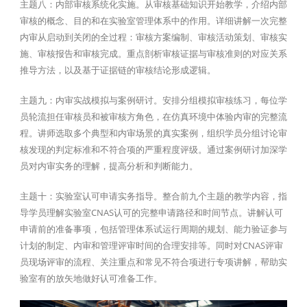
主题八：内部审核系统化实施。从审核基础知识开始教学，介绍内部
审核的概念、目的和在实验室管理体系中的作用。详细讲解一次完整
内审从启动到关闭的全过程：审核方案编制、审核活动策划、审核实
施、审核报告和审核完成。重点剖析审核证据与审核准则的对应关系
推导方法，以及基于证据链的审核结论形成逻辑。
主题九：内审实战模拟与案例研讨。安排分组模拟审核练习，每位学
员轮流担任审核员和被审核方角色，在仿真环境中体验内审的完整流
程。讲师选取多个典型和内审场景的真实案例，组织学员分组讨论审
核发现的判定标准和不符合项的严重程度评级。通过案例研讨加深学
员对内审实务的理解，提高分析和判断能力。
主题十：实验室认可申请实务指导。整合前九个主题的教学内容，指
导学员理解实验室CNAS认可的完整申请路径和时间节点。讲解认可
申请前的准备事项，包括管理体系试运行周期的规划、能力验证参与
计划的制定、内审和管理评审时间的合理安排等。同时对CNAS评审
员现场评审的流程、关注重点和常见不符合项进行专项讲解，帮助实
验室有的放矢地做好认可准备工作。