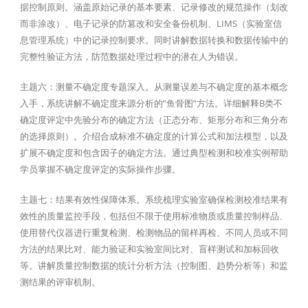
据控制原则。涵盖原始记录的基本要素、记录修改的规范操作（划改
而非涂改）、电子记录的防篡改和安全备份机制、LIMS（实验室信
息管理系统）中的记录控制要求。同时讲解数据转换和数据传输中的
完整性验证方法，防范数据处理过程中的潜在人为错误。
主题六：测量不确定度专题深入。从测量误差与不确定度的基本概念
入手，系统讲解不确定度来源分析的”鱼骨图”方法。详细解释B类不
确定度评定中先验分布的确定方法（正态分布、矩形分布和三角分布
的选择原则）。介绍合成标准不确定度的计算公式和加法模型，以及
扩展不确定度和包含因子的确定方法。通过典型检测和校准实例帮助
学员掌握不确定度评定的实际操作步骤。
主题七：结果有效性保障体系。系统梳理实验室确保检测校准结果有
效性的质量监控手段，包括但不限于使用标准物质或质量控制样品、
使用替代仪器进行重复检测、检测物品的留样再检、不同人员或不同
方法的结果比对、能力验证和实验室间比对、盲样测试和加标回收
等。讲解质量控制数据的统计分析方法（控制图、趋势分析等）和监
测结果的评审机制。