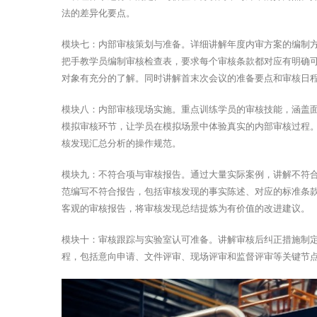
法的差异化要点。
模块七：内部审核策划与准备。详细讲解年度内审方案的编制
把手教学员编制审核检查表，要求每个审核条款都对应有明确
对象有充分的了解。同时讲解首末次会议的准备要点和审核日
模块八：内部审核现场实施。重点训练学员的审核技能，涵盖
模拟审核环节，让学员在模拟场景中体验真实的内部审核过程
核发现汇总分析的操作规范。
模块九：不符合项与审核报告。通过大量实际案例，讲解不符
范编写不符合报告，包括审核发现的事实陈述、对应的标准条
客观的审核报告，将审核发现总结提炼为有价值的改进建议。
模块十：审核跟踪与实验室认可准备。讲解审核后纠正措施制定
程，包括意向申请、文件评审、现场评审和监督评审等关键节点