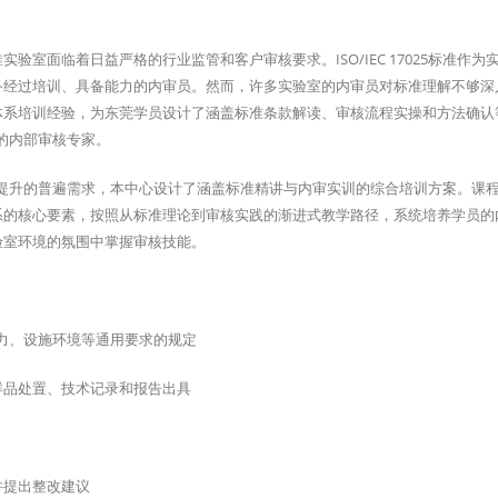
室面临着日益严格的行业监管和客户审核要求。ISO/IEC 17025标准作为
备经过培训、具备能力的内审员。然而，许多实验室的内审员对标准理解不够深
体系培训经验，为东莞学员设计了涵盖标准条款解读、审核流程实操和方法确认
真正的内部审核专家。
内审质量提升的普遍需求，本中心设计了涵盖标准精讲与内审实训的综合培训方案。课
系的核心要素，按照从标准理论到审核实践的渐进式教学路径，系统培养学员的
验室环境的氛围中掌握审核技能。
员能力、设施环境等通用要求的规定
样品处置、技术记录和报告出具
并提出整改建议