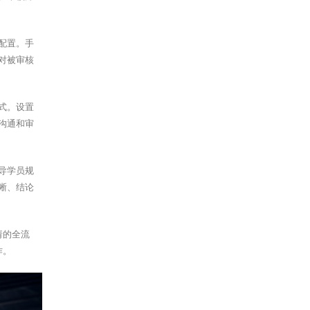
配置。手
对被审核
式。设置
沟通和审
导学员规
晰、结论
请的全流
作。