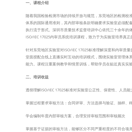
一、课程介绍
随着我国检验检测市场的持续开放与规范，东莞地区的检测校准实验
体系的国际通用准则，其内部审核条款明确要求实验室必须配
执行流于形式。深圳市质量技术监督培训中心依托三十余年的
ISO/IEC 17025内审员系统培训课程，致力于为实验室培养
针对东莞地区实验室对ISO/IEC 17025标准理解深度和
堂面授配合线上直播实时互动的培训模式，围绕实验室管理体
能力。课程注重案例教学和情景训练，帮助学员在贴近真实实
二、培训收益
透彻理解ISO/IEC 17025标准对实验室公正性、保密性、人
掌握过程要求审核方法：合同评审、方法选择与验证、抽样、
学会编制年度内部审核方案，合理安排审核范围和审核频次
掌握基于证据的审核方法，能够区分不同严重程度的不符合项