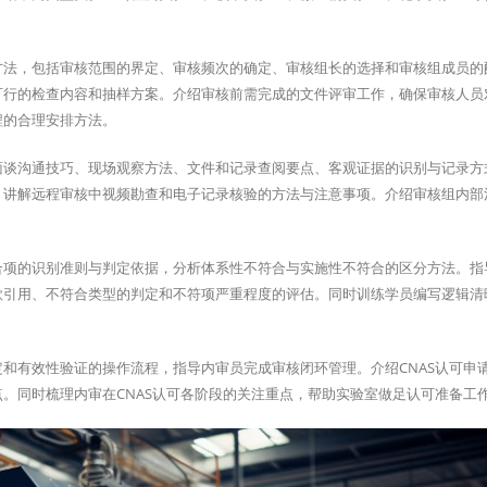
方法，包括审核范围的界定、审核频次的确定、审核组长的选择和审核组成员的
可行的检查内容和抽样方案。介绍审核前需完成的文件评审工作，确保审核人员
程的合理安排方法。
面谈沟通技巧、现场观察方法、文件和记录查阅要点、客观证据的识别与记录方
。讲解远程审核中视频勘查和电子记录核验的方法与注意事项。介绍审核组内部
合项的识别准则与判定依据，分析体系性不符合与实施性不符合的区分方法。指
款引用、不符合类型的判定和不符项严重程度的评估。同时训练学员编写逻辑清
和有效性验证的操作流程，指导内审员完成审核闭环管理。介绍CNAS认可申
。同时梳理内审在CNAS认可各阶段的关注重点，帮助实验室做足认可准备工