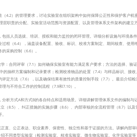
性（4.2）的管理要求，讨论实验室在组织架构中如何保障公正性和保护客户机
管理层职责的分配、实验室活动范围与资源配置、以及管理体系文件架构的建立
），包括人员选拔、培训、授权和能力监控的闭环管理。详细分析设施与环境条
全过程（6.4），涵盖设备配置、验收、标识、校准方案制定、期间核查、使用
的采购控制（6.6）。
学：合同评审（7.1）如何确保实验室有能力满足客户要求；方法的选择、验
3）中的抽样方案编制和记录要求；检测校准物品的处置（7.4）与样品标识、接
的评定方法（7.6），以及确保结果有效性的质量控制手段（7.7）。最后介绍
与不符合工作的控制流程（7.9和7.10）。
），分析方式A和方式B的各自特点和适用场景。详细讲解管理体系文件的编制与
的建立（8.5）、纠正措施的实施步骤（8.6）、内部审核的全流程管理（8.7）以
开。
实正直、公正表达、职业素养、保密性、独立性和基于证据的方法。讲解内部审
介绍不同类型实验室（检测实验室、校准实验室、微生物实验室、化学实验室等