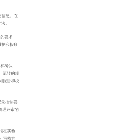
密信息。在
方法。
件的要求
维护和报废
证和确认
收、流转的规
检测报告和校
记录控制要
及管理评审的
核在实验
）审核方