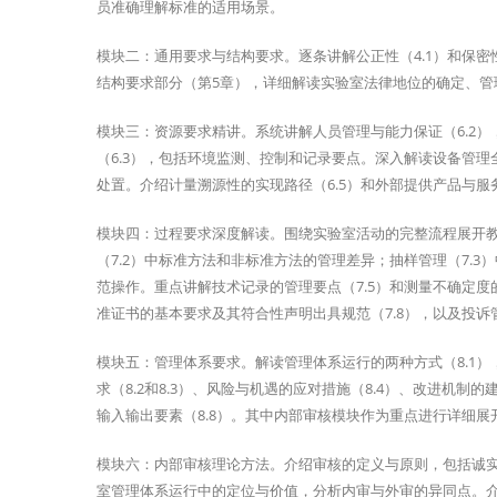
员准确理解标准的适用场景。
模块二：通用要求与结构要求。逐条讲解公正性（4.1）和保密
结构要求部分（第5章），详细解读实验室法律地位的确定、
模块三：资源要求精讲。系统讲解人员管理与能力保证（6.2
（6.3），包括环境监测、控制和记录要点。深入解读设备管理
处置。介绍计量溯源性的实现路径（6.5）和外部提供产品与服务
模块四：过程要求深度解读。围绕实验室活动的完整流程展开教
（7.2）中标准方法和非标准方法的管理差异；抽样管理（7.
范操作。重点讲解技术记录的管理要点（7.5）和测量不确定度
准证书的基本要求及其符合性声明出具规范（7.8），以及投诉管理
模块五：管理体系要求。解读管理体系运行的两种方式（8.1
求（8.2和8.3）、风险与机遇的应对措施（8.4）、改进机制
输入输出要素（8.8）。其中内部审核模块作为重点进行详细展
模块六：内部审核理论方法。介绍审核的定义与原则，包括诚
室管理体系运行中的定位与价值，分析内审与外审的异同点。