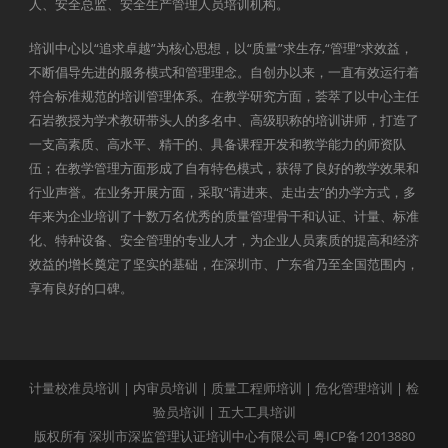
人、安全总监、安全生产管理人员培训机构。
培训中心以“追求卓越”为核心思想，以“质量”求生存,“管理”求效益，
不断倡导先进的服务模式和管理理念。自创办以来，一直有效运行着
符合标准规范的培训管理体系。在教学研究方面，荟萃了以中心主任
石岩教授为学术教研带头人的多名中、高级职称的培训讲师，打造了
一支高素质、高水平、精干的、具备课程开发和教学能力的师资队
伍；在教学管理方面形成了自有特色模式，获得了良好的教学效果和
行业声誉。在业务开展方面，采取“请进来、走出去”的办学方式，多
年来为企业培训了十数万名优秀的质量管理骨干和认证、计量、标准
化、特种设备、安全管理的专业人才，为企业人员素质的提高和经济
效益的增长奠定了坚实的基础，在深圳市、广东省乃至全国范围内，
享有良好的口碑。
计量校准员培训
|
内审员培训
|
质量工程师培训
|
危化管理培训
|
检
验员培训
|
五大工具培训
版权所有 深圳市深监管理认证培训中心有限公司
粤ICP备12013880