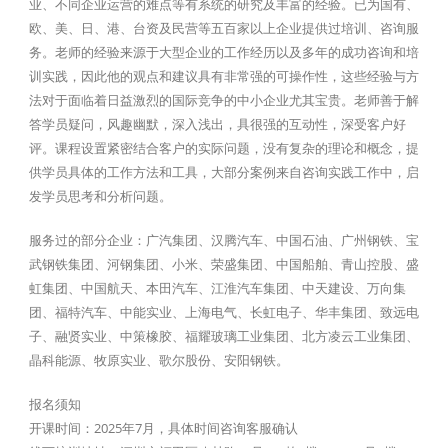
业、不同企业运营的难点等有系统的研究及丰富的经验。已为国有、
欧、美、日、港、台资及民营等五百家以上企业提供过培训、咨询服
务。老师的经验来源于大型企业的工作经历以及多年的成功咨询和培
训实践，因此他的观点和建议具有非常强的可操作性，这些经验与方
法对于面临着日益激烈的国际竞争的中小企业尤其宝贵。老师善于解
答学员疑问，风趣幽默，深入浅出，具很强的互动性，深受客户好
评。课程设置紧密结合客户的实际问题，没有复杂的理论和概念，提
供学员具体的工作方法和工具，大部分案例来自咨询实践工作中，启
发学员思考和分析问题。
服务过的部分企业：广汽集团、汉腾汽车、中国石油、广州钢铁、宝
武钢铁集团、河钢集团、小米、荣盛集团、中国船舶、青山控股、盛
虹集团、中国航天、本田汽车、江淮汽车集团、中天建设、万向集
团、福特汽车、中能实业、上海电气、长虹电子、华丰集团、致远电
子、融贤实业、中策橡胶、福耀玻璃工业集团、北方凌云工业集团、
晶科能源、牧原实业、歌尔股份、安阳钢铁。
报名须知
开课时间：2025年7月，具体时间咨询客服确认