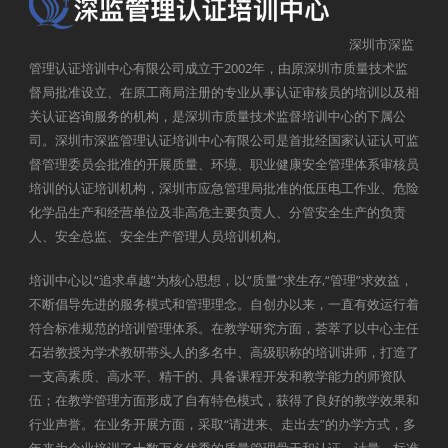
深圳市深监
管理认证培训中心有限公司成立于2002年，由原深圳市质量技术监
督局批准设立、在原工商局注册的专业从事认证审核员的培训以及相
关认证咨询服务的机构，是深圳市质量技术监督培训中心的下属公
司。深圳市深监管理认证培训中心有限公司是首批经国家认证认可监
督管理委员会批准的开展质量、环境、职业健康安全管理体系审核员
培训的认证培训机构，深圳市应急管理局批准的低压电工作业、危险
化学品生产和经营单位及非高危主要负责人、分管安全生产的负责
人、安全总监、安全生产管理人员培训机构。
培训中心以“追求卓越”为核心思想，以“质量”求生存,“管理”求效益，
不断倡导先进的服务模式和管理理念。自创办以来，一直有效运行着
符合标准规范的培训管理体系。在教学研究方面，荟萃了以中心主任
石岩教授为学术教研带头人的多名中、高级职称的培训讲师，打造了
一支高素质、高水平、精干的、具备课程开发和教学能力的师资队
伍；在教学管理方面形成了自有特色模式，获得了良好的教学效果和
行业声誉。在业务开展方面，采取“请进来、走出去”的办学方式，多
年来为企业培训了十数万名优秀的质量管理骨干和认证、计量、标准