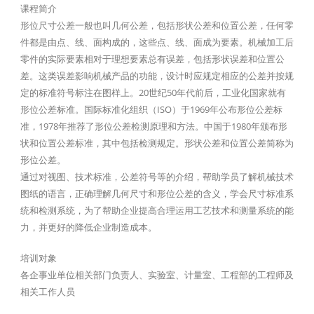
课程简介
形位尺寸公差一般也叫几何公差，包括形状公差和位置公差，任何零
件都是由点、线、面构成的，这些点、线、面成为要素。机械加工后
零件的实际要素相对于理想要素总有误差，包括形状误差和位置公
差。这类误差影响机械产品的功能，设计时应规定相应的公差并按规
定的标准符号标注在图样上。20世纪50年代前后，工业化国家就有
形位公差标准。国际标准化组织（ISO）于1969年公布形位公差标
准，1978年推荐了形位公差检测原理和方法。中国于1980年颁布形
状和位置公差标准，其中包括检测规定。形状公差和位置公差简称为
形位公差。
通过对视图、技术标准，公差符号等的介绍，帮助学员了解机械技术
图纸的语言，正确理解几何尺寸和形位公差的含义，学会尺寸标准系
统和检测系统，为了帮助企业提高合理运用工艺技术和测量系统的能
力，并更好的降低企业制造成本。
培训对象
各企事业单位相关部门负责人、实验室、计量室、工程部的工程师及
相关工作人员