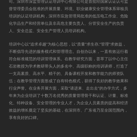
司。深圳市深监管理认证培训中心有限公司是首批经国家认证认可监
督管理委员会批准的开展质量、环境、职业健康安全管理体系审核员
培训的认证培训机构，深圳市应急管理局批准的低压电工作业、危险
化学品生产和经营单位及非高危主要负责人、分管安全生产的负责
人、安全总监、安全生产管理人员培训机构。
培训中心以“追求卓越”为核心思想，以“质量”求生存,“管理”求效益，
不断倡导先进的服务模式和管理理念。自创办以来，一直有效运行着
符合标准规范的培训管理体系。在教学研究方面，荟萃了以中心主任
石岩教授为学术教研带头人的多名中、高级职称的培训讲师，打造了
一支高素质、高水平、精干的、具备课程开发和教学能力的师资队
伍；在教学管理方面形成了自有特色模式，获得了良好的教学效果和
行业声誉。在业务开展方面，采取“请进来、走出去”的办学方式，多
年来为企业培训了十数万名优秀的质量管理骨干和认证、计量、标准
化、特种设备、安全管理的专业人才，为企业人员素质的提高和经济
效益的增长奠定了坚实的基础，在深圳市、广东省乃至全国范围内，
享有良好的口碑。