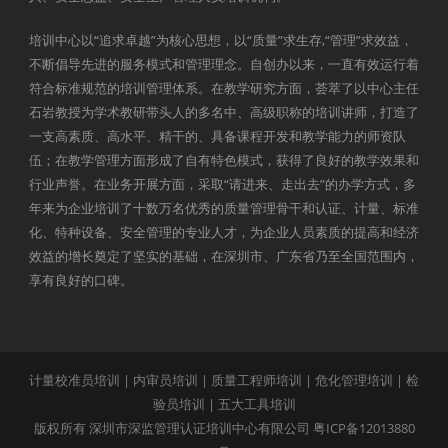
培训中心以“追求卓越”为核心思想，以“质量”求生存,“管理”求效益，
不断倡导先进的服务模式和管理理念。自创办以来，一直有效运行着
符合标准规范的培训管理体系。在教学研究方面，荟萃了以中心主任
石岩教授为学术教研带头人的多名中、高级职称的培训讲师，打造了
一支高素质、高水平、精干的、具备课程开发和教学能力的师资队
伍；在教学管理方面形成了自有特色模式，获得了良好的教学效果和
行业声誉。在业务开展方面，采取“请进来、走出去”的办学方式，多
年来为企业培训了十数万名优秀的质量管理骨干和认证、计量、标准
化、特种设备、安全管理的专业人才，为企业人员素质的提高和经济
效益的增长奠定了坚实的基础，在深圳市、广东省乃至全国范围内，
享有良好的口碑。
计量校准员培训
|
内审员培训
|
质量工程师培训
|
危化管理培训
|
检
验员培训
|
五大工具培训
版权所有 深圳市深监管理认证培训中心有限公司
粤ICP备12013880