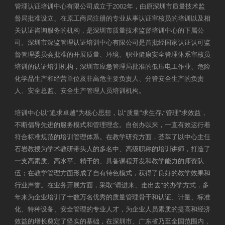
管理认证培训中心有限公司成立于2002年，由原深圳市质量技术监
督局批准设立、在原工商局注册的专业从事认证审核员的培训以及相
关认证咨询服务的机构，是深圳市质量技术监督培训中心的下属公
司。深圳市深监管理认证培训中心有限公司是首批经国家认证认可监
督管理委员会批准的开展质量、环境、职业健康安全管理体系审核员
培训的认证培训机构，深圳市应急管理局批准的低压电工作业、危险
化学品生产和经营单位及非高危主要负责人、分管安全生产的负责
人、安全总监、安全生产管理人员培训机构。
培训中心以“追求卓越”为核心思想，以“质量”求生存,“管理”求效益，
不断倡导先进的服务模式和管理理念。自创办以来，一直有效运行着
符合标准规范的培训管理体系。在教学研究方面，荟萃了以中心主任
石岩教授为学术教研带头人的多名中、高级职称的培训讲师，打造了
一支高素质、高水平、精干的、具备课程开发和教学能力的师资队
伍；在教学管理方面形成了自有特色模式，获得了良好的教学效果和
行业声誉。在业务开展方面，采取“请进来、走出去”的办学方式，多
年来为企业培训了十数万名优秀的质量管理骨干和认证、计量、标准
化、特种设备、安全管理的专业人才，为企业人员素质的提高和经济
效益的增长奠定了坚实的基础，在深圳市、广东省乃至全国范围内，