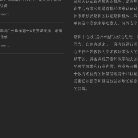
及相关认证咨询服务的机构，是深圳
深讲师
训中心有限公司是首批经国家认证认
ment
体系审核员培训的认证培训机构，深
单位及非高危主要负责人、分管安全
训深圳广州珠海惠州8月开课安排，老牌
培训中心以“追求卓越”为核心思想，
得信赖
理念。自创办以来，一直有效运行着
ment
心主任石岩教授为学术教研带头人的
精干的、具备课程开发和教学能力的
的教学效果和行业声誉。在业务开展
十数万名优秀的质量管理骨干和认证
员素质的提高和经济效益的增长奠定
的口碑。