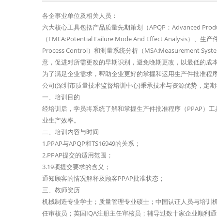
各企事业单位及相关人员：
六大核心工具包括产品质量先期策划（APQP：Advanced Product
（FMEA:Potential Failure Mode And Effect Analysis）
Process Control）和测量系统分析（MSA:Measureme
意，促进对所需更改的早期识别，避免晚期更改，以最低的成
为了满足企业需求，帮助企业更好的掌握和运用生产件批准程序
公司(深圳市质量技术监督培训中心)秉承技术与资源优势，定期
一、培训目的
经培训后，学员将系统了解和掌握生产件批准程序（PPAP）工
业生产效率。
二、培训内容与时间
1.PPAP与APQP和TS16949的关系；
2.PPAP提交的适用范围；
3.19项提交要求的含义；
通知顾客的情况解释及顾客PPAP批准状态；
三、教师资历
机械制造专业学士；质量管理专业硕士；中国认证人员与培训机构国家认
任审核员；英国IQA注册主任审核员；辅导过数十家企业顺利通过I