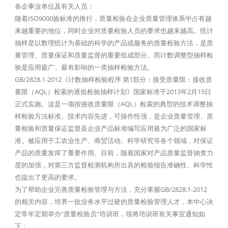
各企事业单位及有关人员：
随着ISO9000族标准的推行，质量检验在企业质量管理体系中占有越
来越重要的地位，同时企业对质量检验人员的要求也越来越高。统计
抽样是以数理统计为基础的科学的产品或服务的质量检验方法，是质
量管理、质量保证和质量监督的重要组成部分。而计数调整型抽样检
验是应用最广、最有影响的一类抽样检验方法。
GB/2828.1-2012《计数抽样检验程序 第1部分：接受质量限：接收质
量限（AQL）检索的逐批检验抽样计划》国家标准于2013年2月15日
正式实施。这是一项按接收质量限（AQL）检索的典型的技术调整抽
样检验方法标准。技术内容先进，可操作性强，是企业质量管理、质
量检验和质量保证监督及企业产品标准编写应用最为广泛的国家标
准。被应用于工农业生产、商贸活动、科学研究等各个领域，对保证
产品的质量发挥了重要作用。目前，随着国家对产品质量监督抽查力
度的加强，对第三方监督检测机构所出具的检验报告准确性、科学性
也提出了更高的要求。
为了帮助企业完善质量检验管理与方法，充分掌握GB/2828.1-2012
的相关内容，培养一批业务水平过硬的质量检验管理人才，本中心决
定常年定期举办“质量检验员”培训班，现将培训班有关事宜通知如
下：