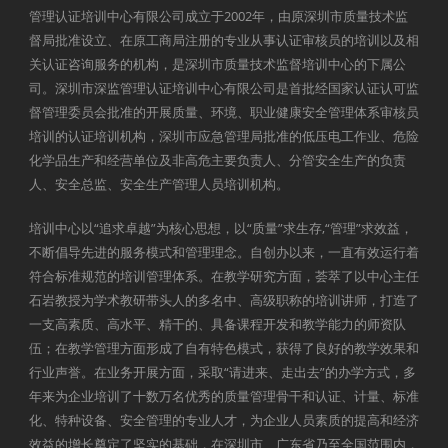
管理认证培训中心有限公司成立于2002年，由原深圳市质量技术监
督局批准设立、在原工商局注册的专业从事认证审核员的培训以及相
关认证咨询服务的机构，是深圳市质量技术监督培训中心的下属公
司。深圳市深监管理认证培训中心有限公司是首批经国家认证认可监
督管理委员会批准的开展质量、环境、职业健康安全管理体系审核员
培训的认证培训机构，深圳市应急管理局批准的低压电工作业、危险
化学品生产和经营单位及非高危主要负责人、分管安全生产的负责
人、安全总监、安全生产管理人员培训机构。
培训中心以“追求卓越”为核心思想，以“质量”求生存,“管理”求效益，
不断倡导先进的服务模式和管理理念。自创办以来，一直有效运行着
符合标准规范的培训管理体系。在教学研究方面，荟萃了以中心主任
石岩教授为学术教研带头人的多名中、高级职称的培训讲师，打造了
一支高素质、高水平、精干的、具备课程开发和教学能力的师资队
伍；在教学管理方面形成了自有特色模式，获得了良好的教学效果和
行业声誉。在业务开展方面，采取“请进来、走出去”的办学方式，多
年来为企业培训了十数万名优秀的质量管理骨干和认证、计量、标准
化、特种设备、安全管理的专业人才，为企业人员素质的提高和经济
效益的增长奠定了坚实的基础，在深圳市、广东省乃至全国范围内，