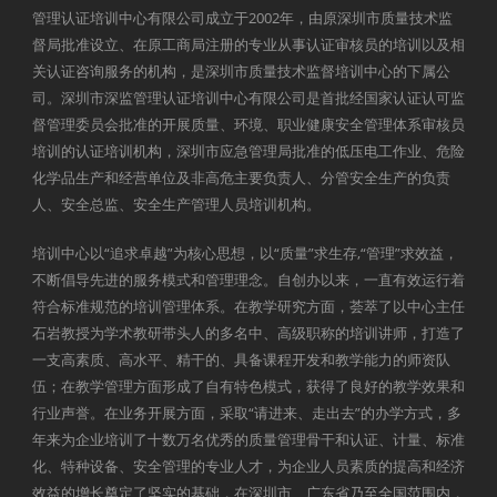
管理认证培训中心有限公司成立于2002年，由原深圳市质量技术监
督局批准设立、在原工商局注册的专业从事认证审核员的培训以及相
关认证咨询服务的机构，是深圳市质量技术监督培训中心的下属公
司。深圳市深监管理认证培训中心有限公司是首批经国家认证认可监
督管理委员会批准的开展质量、环境、职业健康安全管理体系审核员
培训的认证培训机构，深圳市应急管理局批准的低压电工作业、危险
化学品生产和经营单位及非高危主要负责人、分管安全生产的负责
人、安全总监、安全生产管理人员培训机构。
培训中心以“追求卓越”为核心思想，以“质量”求生存,“管理”求效益，
不断倡导先进的服务模式和管理理念。自创办以来，一直有效运行着
符合标准规范的培训管理体系。在教学研究方面，荟萃了以中心主任
石岩教授为学术教研带头人的多名中、高级职称的培训讲师，打造了
一支高素质、高水平、精干的、具备课程开发和教学能力的师资队
伍；在教学管理方面形成了自有特色模式，获得了良好的教学效果和
行业声誉。在业务开展方面，采取“请进来、走出去”的办学方式，多
年来为企业培训了十数万名优秀的质量管理骨干和认证、计量、标准
化、特种设备、安全管理的专业人才，为企业人员素质的提高和经济
效益的增长奠定了坚实的基础，在深圳市、广东省乃至全国范围内，