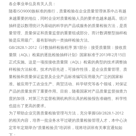
各企事业单位及有关人员：
随着ISO9000族标准的推行，质量检验在企业质量管理体系中占有越
来越重要的地位，同时企业对质量检验人员的要求也越来越高。统计
抽样是以数理统计为基础的科学的产品或服务的质量检验方法，是质
量管理、质量保证和质量监督的重要组成部分。而计数调整型抽样检
验是应用最广、最有影响的一类抽样检验方法。
GB/2828.1-2012《计数抽样检验程序 第1部分：接受质量限：接收质
量限（AQL）检索的逐批检验抽样计划》国家标准于2013年2月15日
正式实施。这是一项按接收质量限（AQL）检索的典型的技术调整抽
样检验方法标准。技术内容先进，可操作性强，是企业质量管理、质
量检验和质量保证监督及企业产品标准编写应用最为广泛的国家标
准。被应用于工农业生产、商贸活动、科学研究等各个领域，对保证
产品的质量发挥了重要作用。目前，随着国家对产品质量监督抽查力
度的加强，对第三方监督检测机构所出具的检验报告准确性、科学性
也提出了更高的要求。
为了帮助企业完善质量检验管理与方法，充分掌握GB/2828.1-2012
的相关内容，培养一批业务水平过硬的质量检验管理人才，本中心决
定常年定期举办“质量检验员”培训班，现将培训班有关事宜通知如
下：