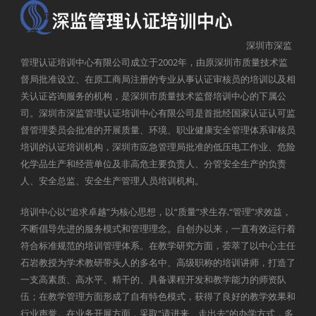
深圳市深监
管理认证培训中心有限公司成立于2002年，由原深圳市质量技术监
督局批准设立、在原工商局注册的专业从事认证审核员的培训以及相
关认证咨询服务的机构，是深圳市质量技术监督培训中心的下属公
司。深圳市深监管理认证培训中心有限公司是首批经国家认证认可监
督管理委员会批准的开展质量、环境、职业健康安全管理体系审核员
培训的认证培训机构，深圳市应急管理局批准的低压电工作业、危险
化学品生产和经营单位及非高危主要负责人、分管安全生产的负责
人、安全总监、安全生产管理人员培训机构。
培训中心以“追求卓越”为核心思想，以“质量”求生存,“管理”求效益，
不断倡导先进的服务模式和管理理念。自创办以来，一直有效运行着
符合标准规范的培训管理体系。在教学研究方面，荟萃了以中心主任
石岩教授为学术教研带头人的多名中、高级职称的培训讲师，打造了
一支高素质、高水平、精干的、具备课程开发和教学能力的师资队
伍；在教学管理方面形成了自有特色模式，获得了良好的教学效果和
行业声誉。在业务开展方面，采取“请进来、走出去”的办学方式，多