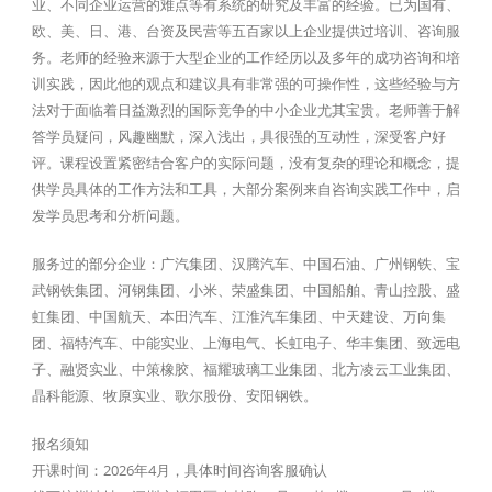
业、不同企业运营的难点等有系统的研究及丰富的经验。已为国有、
欧、美、日、港、台资及民营等五百家以上企业提供过培训、咨询服
务。老师的经验来源于大型企业的工作经历以及多年的成功咨询和培
训实践，因此他的观点和建议具有非常强的可操作性，这些经验与方
法对于面临着日益激烈的国际竞争的中小企业尤其宝贵。老师善于解
答学员疑问，风趣幽默，深入浅出，具很强的互动性，深受客户好
评。课程设置紧密结合客户的实际问题，没有复杂的理论和概念，提
供学员具体的工作方法和工具，大部分案例来自咨询实践工作中，启
发学员思考和分析问题。
服务过的部分企业：广汽集团、汉腾汽车、中国石油、广州钢铁、宝
武钢铁集团、河钢集团、小米、荣盛集团、中国船舶、青山控股、盛
虹集团、中国航天、本田汽车、江淮汽车集团、中天建设、万向集
团、福特汽车、中能实业、上海电气、长虹电子、华丰集团、致远电
子、融贤实业、中策橡胶、福耀玻璃工业集团、北方凌云工业集团、
晶科能源、牧原实业、歌尔股份、安阳钢铁。
报名须知
开课时间：2026年4月，具体时间咨询客服确认