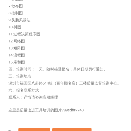
7.散布图
8.控制图
9.头脑风暴法
10.树图
11.过程决策程序图
12.网络图
13.矩阵图
14.流程图
15.亲和图
四、培训时间：一天。随时接受报名，具体日期另行通知。
五、培训地点
深圳市福田区八卦路514栋（百年顺名店）三楼质量监督培训中心。
六、报名联系方式
联系人：详情请咨询客服经理
这里是质量改进工具培训的图片789sdf#7743