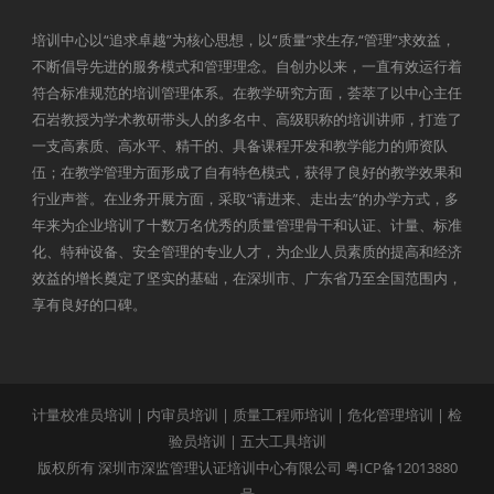
培训中心以“追求卓越”为核心思想，以“质量”求生存,“管理”求效益，
不断倡导先进的服务模式和管理理念。自创办以来，一直有效运行着
符合标准规范的培训管理体系。在教学研究方面，荟萃了以中心主任
石岩教授为学术教研带头人的多名中、高级职称的培训讲师，打造了
一支高素质、高水平、精干的、具备课程开发和教学能力的师资队
伍；在教学管理方面形成了自有特色模式，获得了良好的教学效果和
行业声誉。在业务开展方面，采取“请进来、走出去”的办学方式，多
年来为企业培训了十数万名优秀的质量管理骨干和认证、计量、标准
化、特种设备、安全管理的专业人才，为企业人员素质的提高和经济
效益的增长奠定了坚实的基础，在深圳市、广东省乃至全国范围内，
享有良好的口碑。
计量校准员培训
|
内审员培训
|
质量工程师培训
|
危化管理培训
|
检
验员培训
|
五大工具培训
版权所有 深圳市深监管理认证培训中心有限公司
粤ICP备12013880
号