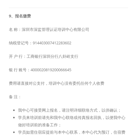
9、报名缴费
名 称：深圳市深监管理认证培训中心有限公司
纳税登记号：914403007412283602
开 户 行：工商银行深圳分行八卦岭支行
银 行 账号：4000020819200066645
费用请直接对公支付，培训中心没有委托任何个人收费
备 注：
我中心可接受网上报名，请注明详细联络方式，以供确认；
学员来培训前请先和我中心联络或传真报名回执，以便我中心
做好培训前的准备工作；
学员如需住宿应提前与本中心联系，本中心代为预订，住宿费