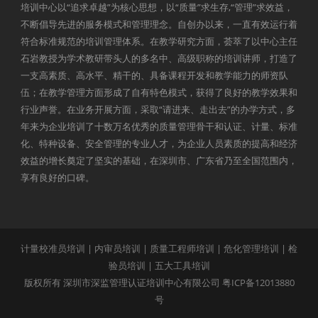
培训中心以“追求卓越”为核心思想，以“质量”求生存,“管理”求效益，
不断倡导先进的服务模式和管理理念。自创办以来，一直有效运行着
符合标准规范的培训管理体系。在教学研究方面，荟萃了以中心主任
石岩教授为学术教研带头人的多名中、高级职称的培训讲师，打造了
一支高素质、高水平、精干的、具备课程开发和教学能力的师资队
伍；在教学管理方面形成了自有特色模式，获得了良好的教学效果和
行业声誉。在业务开展方面，采取“请进来、走出去”的办学方式，多
年来为企业培训了十数万名优秀的质量管理骨干和认证、计量、标准
化、特种设备、安全管理的专业人才，为企业人员素质的提高和经济
效益的增长奠定了坚实的基础，在深圳市、广东省乃至全国范围内，
享有良好的口碑。
计量校准员培训
|
内审员培训
|
质量工程师培训
|
危化管理培训
|
检
验员培训
|
五大工具培训
版权所有 深圳市深监管理认证培训中心有限公司
粤ICP备12013880
号