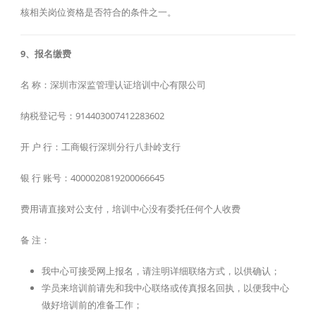
核相关岗位资格是否符合的条件之一。
9、报名缴费
名 称：深圳市深监管理认证培训中心有限公司
纳税登记号：914403007412283602
开 户 行：工商银行深圳分行八卦岭支行
银 行 账号：4000020819200066645
费用请直接对公支付，培训中心没有委托任何个人收费
备 注：
我中心可接受网上报名，请注明详细联络方式，以供确认；
学员来培训前请先和我中心联络或传真报名回执，以便我中心
做好培训前的准备工作；