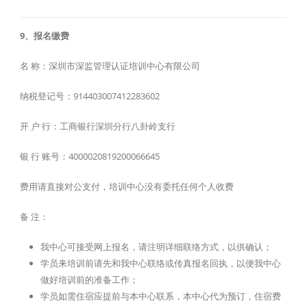
9、报名缴费
名 称：深圳市深监管理认证培训中心有限公司
纳税登记号：914403007412283602
开 户 行：工商银行深圳分行八卦岭支行
银 行 账号：4000020819200066645
费用请直接对公支付，培训中心没有委托任何个人收费
备 注：
我中心可接受网上报名，请注明详细联络方式，以供确认；
学员来培训前请先和我中心联络或传真报名回执，以便我中心
做好培训前的准备工作；
学员如需住宿应提前与本中心联系，本中心代为预订，住宿费