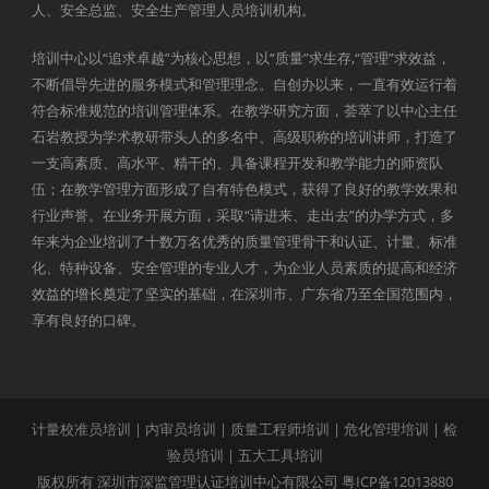
人、安全总监、安全生产管理人员培训机构。
培训中心以“追求卓越”为核心思想，以“质量”求生存,“管理”求效益，
不断倡导先进的服务模式和管理理念。自创办以来，一直有效运行着
符合标准规范的培训管理体系。在教学研究方面，荟萃了以中心主任
石岩教授为学术教研带头人的多名中、高级职称的培训讲师，打造了
一支高素质、高水平、精干的、具备课程开发和教学能力的师资队
伍；在教学管理方面形成了自有特色模式，获得了良好的教学效果和
行业声誉。在业务开展方面，采取“请进来、走出去”的办学方式，多
年来为企业培训了十数万名优秀的质量管理骨干和认证、计量、标准
化、特种设备、安全管理的专业人才，为企业人员素质的提高和经济
效益的增长奠定了坚实的基础，在深圳市、广东省乃至全国范围内，
享有良好的口碑。
计量校准员培训
|
内审员培训
|
质量工程师培训
|
危化管理培训
|
检
验员培训
|
五大工具培训
版权所有 深圳市深监管理认证培训中心有限公司
粤ICP备12013880