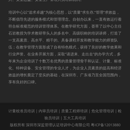
培训中心以“追求卓越”为核心思想，以“质量”求生存,“管理”求效益，
不断倡导先进的服务模式和管理理念。自创办以来，一直有效运行着
符合标准规范的培训管理体系。在教学研究方面，荟萃了以中心主任
石岩教授为学术教研带头人的多名中、高级职称的培训讲师，打造了
一支高素质、高水平、精干的、具备课程开发和教学能力的师资队
伍；在教学管理方面形成了自有特色模式，获得了良好的教学效果和
行业声誉。在业务开展方面，采取“请进来、走出去”的办学方式，多
年来为企业培训了十数万名优秀的质量管理骨干和认证、计量、标准
化、特种设备、安全管理的专业人才，为企业人员素质的提高和经济
效益的增长奠定了坚实的基础，在深圳市、广东省乃至全国范围内，
享有良好的口碑。
计量校准员培训
|
内审员培训
|
质量工程师培训
|
危化管理培训
|
检
验员培训
|
五大工具培训
版权所有 深圳市深监管理认证培训中心有限公司
粤ICP备12013880