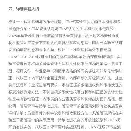
四、详细课程大纲
模块一：认可基础与政策环境篇。CNAS实验室认可的基本概念和发
展趋势介绍；CMA资质认定与CNAS认可的关系和协同推进路径；
2026年检验检测行业最新监管新政全面解读；杭州地区检验检测机
构在监管加严背景下面临的机遇挑战和应对思路；国内外实验室认可
发展的最新动态和未来方向。模块二：准则理解与体系搭建篇。
CNAS-CL01:2018认可准则的完整框架和各条款的深度剖析理解；实
验室管理体系框架的科学设计方法和文件体系分层构建策略；质量手
册、程序文件、作业指导书和记录表格的编写实操练习和常见错误纠
正。模块三：内审技能全面提升篇。内部审核的系统策划方法、规范
执行流程和专业报告编写要求；审核证据的多渠道收集和审核发现的
客观准确判定方法；不符合项的系统性根因分析和纠正措施的针对性
制定与有效性验证；内审员的专业素质要求和持续能力提升路径。模
块四：管理评审与持续改进篇。管理评审的全面策划和有效实施要点
详细讲解；质量目标的科学设定和绩效监控方法；风险管理思维在实
验室日常管理中的实际应用；持续改进机会的系统性识别和PDCA循
环的有效实施。模块五：评审应对实战演练篇。CNAS现场评审全流