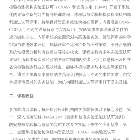
检验检测机构实验室认可（CNAS）和资质认定（CMA）开发了系统
化的评审准备与能力提升培训课程。课程以帮助杭州检验检测机构顺
利通过认可评审、持续保持资质有效性为核心目标，内容涵盖CNAS-
CL01认可准则的逐条解读与实践应用、实验室质量管理体系文件的
规范编制方法、内部审核的全面策划与高质量实施、管理评审的科学
组织与改进效果评估、现场评审全流程准备与应对策略、不符合项的
系统性根因分析与有效整改等核心模块。课程由具有多年实验室认可
评审经历和丰富实践经验的资深讲师团队授课，他们熟悉杭州及所在
省份检验检测行业的现状特点，能够将标准要求与本地实际紧密结
合，通过大量真实案例帮助学员深入理解认可准则的本质要求，切实
掌握评审应对的实务技能，为机构顺利通过认可评审打下坚实基础。
二、课程收益
参加本培训课程，杭州检验检测机构的学员将获得以下核心收益：第
一，深入准确理解CNAS-CL01《检测和校准实验室能力认可准则》
的完整框架和核心条款的实质要求及在实际工作中的应用场景；第
二，全面掌握检验检测机构资质认定（CMA）与实验室认可
（CNAS）的本质区别、内在联系和协同推进的高效策略；第三，系