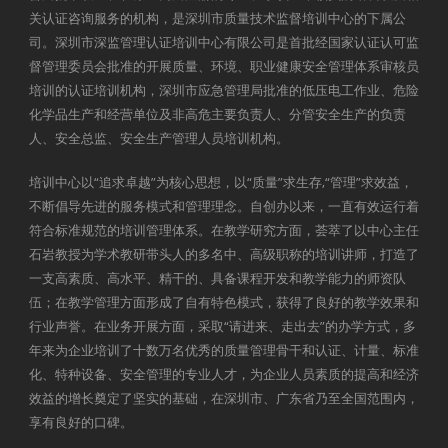
关认证咨询服务的机构，是深圳市质量技术监督培训中心的下属公
司。深圳市深监管理认证培训中心有限公司是首批经国家认证认可监
督管理委员会批准的开展质量、环境、职业健康安全管理体系审核员
培训的认证培训机构，深圳市应急管理局批准的低压电工作业、危险
化学品生产和经营单位及非高危主要负责人、分管安全生产的负责
人、安全总监、安全生产管理人员培训机构。
培训中心以“追求卓越”为核心思想，以“质量”求生存,“管理”求效益，
不断倡导先进的服务模式和管理理念。自创办以来，一直有效运行着
符合标准规范的培训管理体系。在教学研究方面，荟萃了以中心主任
石岩教授为学术教研带头人的多名中、高级职称的培训讲师，打造了
一支高素质、高水平、精干的、具备课程开发和教学能力的师资队
伍；在教学管理方面形成了自有特色模式，获得了良好的教学效果和
行业声誉。在业务开展方面，采取“请进来、走出去”的办学方式，多
年来为企业培训了十数万名优秀的质量管理骨干和认证、计量、标准
化、特种设备、安全管理的专业人才，为企业人员素质的提高和经济
效益的增长奠定了坚实的基础，在深圳市、广东省乃至全国范围内，
享有良好的口碑。