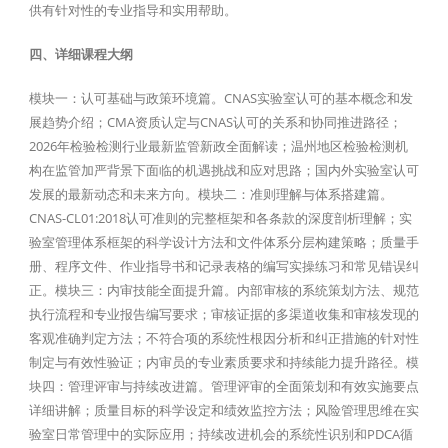
供有针对性的专业指导和实用帮助。
四、详细课程大纲
模块一：认可基础与政策环境篇。CNAS实验室认可的基本概念和发
展趋势介绍；CMA资质认定与CNAS认可的关系和协同推进路径；
2026年检验检测行业最新监管新政全面解读；温州地区检验检测机
构在监管加严背景下面临的机遇挑战和应对思路；国内外实验室认可
发展的最新动态和未来方向。模块二：准则理解与体系搭建篇。
CNAS-CL01:2018认可准则的完整框架和各条款的深度剖析理解；实
验室管理体系框架的科学设计方法和文件体系分层构建策略；质量手
册、程序文件、作业指导书和记录表格的编写实操练习和常见错误纠
正。模块三：内审技能全面提升篇。内部审核的系统策划方法、规范
执行流程和专业报告编写要求；审核证据的多渠道收集和审核发现的
客观准确判定方法；不符合项的系统性根因分析和纠正措施的针对性
制定与有效性验证；内审员的专业素质要求和持续能力提升路径。模
块四：管理评审与持续改进篇。管理评审的全面策划和有效实施要点
详细讲解；质量目标的科学设定和绩效监控方法；风险管理思维在实
验室日常管理中的实际应用；持续改进机会的系统性识别和PDCA循