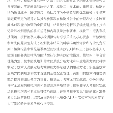
求、胜任力模型构建和评价方法；绍兴实验室常见的技术管理岗位人
员履职能力不足问题和改进方案。模块二：技术能力建设篇。检测方
法的选择标准、验证流程、确认程序的全链路管理体系建设；测量不
确定度评定的规范方法操作步骤和在检测报告中的合理表达；实验室
间比对和能力验证的全面策划、结果统计分析和后续改进措施；技术
记录和检测报告的格式规范和内容质量控制要求。模块三：报告审核
技能篇。授权签字人审核检测报告时必须关注的核心要点、审核流程
和常见问题识别方法；检测校准结果的科学准确性评价和专业判定原
则；检测报告中常见错误类型的快速有效识别和纠正；授权签字人可
能面临的各类法律风险的清醒认识和有效防控措施。模块四：综合管
理能力篇。技术团队培训需求的系统分析方法和年度培训方案的科学
制定；技术人员的定期考核和能力持续确认的规范方法；实验室技术
发展方向的规划和技术资源的合理配置管理；跨部门的技术沟通协调
能力提升和团队领导力培养。模块五：考核应对实战篇。CNAS现场
评审全流程的模拟演练和关键注意事项精讲；授权签字人考核的实战
场景模拟演练和专业应答技巧训练；评审考核中常见问题的充分准备
和灵活应答策略；绍兴及周边地区已获CNAS认可实验室的授权签字
人宝贵经验分享和考核心得交流。