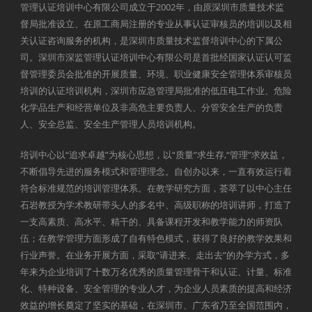
管理认证培训中心有限公司成立于2002年，由原深圳市质量技术监
督局批准设立、在原工商局注册的专业从事认证审核员的培训以及相
关认证咨询服务的机构，是深圳市质量技术监督培训中心的下属公
司。深圳市深监管理认证培训中心有限公司是首批经国家认证认可监
督管理委员会批准的开展质量、环境、职业健康安全管理体系审核员
培训的认证培训机构，深圳市应急管理局批准的低压电工作业、危险
化学品生产和经营单位及非高危主要负责人、分管安全生产的负责
人、安全总监、安全生产管理人员培训机构。
培训中心以“追求卓越”为核心思想，以“质量”求生存,“管理”求效益，
不断倡导先进的服务模式和管理理念。自创办以来，一直有效运行着
符合标准规范的培训管理体系。在教学研究方面，荟萃了以中心主任
石岩教授为学术教研带头人的多名中、高级职称的培训讲师，打造了
一支高素质、高水平、精干的、具备课程开发和教学能力的师资队
伍；在教学管理方面形成了自有特色模式，获得了良好的教学效果和
行业声誉。在业务开展方面，采取“请进来、走出去”的办学方式，多
年来为企业培训了十数万名优秀的质量管理骨干和认证、计量、标准
化、特种设备、安全管理的专业人才，为企业人员素质的提高和经济
效益的增长奠定了坚实的基础，在深圳市、广东省乃至全国范围内，