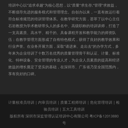
培训中心以“追求卓越”为核心思想，以“质量”求生存,“管理”求效益，
不断倡导先进的服务模式和管理理念。自创办以来，一直有效运行着
符合标准规范的培训管理体系。在教学研究方面，荟萃了以中心主任
石岩教授为学术教研带头人的多名中、高级职称的培训讲师，打造了
一支高素质、高水平、精干的、具备课程开发和教学能力的师资队
伍；在教学管理方面形成了自有特色模式，获得了良好的教学效果和
行业声誉。在业务开展方面，采取“请进来、走出去”的办学方式，多
年来为企业培训了十数万名优秀的质量管理骨干和认证、计量、标准
化、特种设备、安全管理的专业人才，为企业人员素质的提高和经济
效益的增长奠定了坚实的基础，在深圳市、广东省乃至全国范围内，
享有良好的口碑。
计量校准员培训
|
内审员培训
|
质量工程师培训
|
危化管理培训
|
检
验员培训
|
五大工具培训
版权所有 深圳市深监管理认证培训中心有限公司
粤ICP备12013880
号