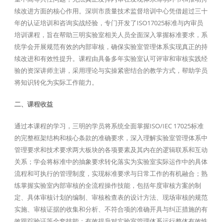
续改进方面的核心作用。深圳市质量技术监督培训中心凭借超过三十
年的认证培训和咨询实战经验，专门开发了ISO17025标准与内审员
培训课程，旨在帮助三明实验室相关人员全面深入掌握标准要求，系
统学会开展规范有效的内部审核，确保实验室管理体系实现真正的持
续改进和有效性提升。课程由具备多年实验室认可评审和审核实践经
验的资深讲师主讲，采用理论与实操紧密结合的教学方式，帮助学员
将知识转化为实际工作能力。
二、课程收益
通过本课程的学习，三明的学员将系统全面掌握ISO/IEC 17025标准
的完整框架结构和核心条款的准确要求，深入理解实验室管理体系中
管理要求和技术要求两大板块的各项要素及其内在的逻辑联系和互动
关系；学会将标准中的抽象要求转化落实为实验室实际运作中的具体
流程和可执行的管理制度，实现标准要求与日常工作的有机融合；熟
练掌握实验室内部审核的全流程操作技能，包括年度审核方案的制
定、具体审核计划的编制、审核检查表的设计方法、现场审核的规范
实施、审核证据的收集和分析、不符合项的准确开具与纠正措施的有
效跟踪验证等全套技能；有效提升对实验室管理体系运行整体有效性