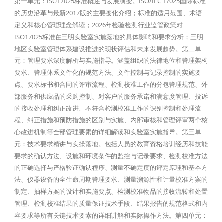
第一单元：ISO17025标准概述与发展演变。ISO/IEC 17025国际标准
的历史沿革与最新2017版的主要变化介绍；标准的适用范围、术语
定义和核心管理理念解读；2026年检验检测行业监管政策对
ISO17025标准在三明实验室实施落地的具体影响和要求分析；三明
地区实验室管理体系建设推进的现状评估和未来发展趋势。第二单
元：管理要求深度解析与实施指导。涵盖组织的法律地位和管理架构
要求、管理体系文件化的规范方法、文件控制与记录控制的实施要
点、要求标书和合同的评审流程、检测校准工作的分包管理规范、外
部服务和供应品的采购控制、对客户的服务承诺和满意度管理、投诉
的接收处理和纠正改进、不符合检测校准工作的识别控制和处理流
程、纠正措施和预防措施的区别与实施、内部审核和管理评审两个核
心改进机制等全部管理要素的详细解读和实验室实施指导。第三单
元：技术要求精讲与实操落地。包括人员的教育资格培训经历和技能
要求的确认方法、设施和环境条件的监控与记录要求、检测校准方法
的正确选择与严格验证确认程序、测量不确定度的评定原理和基本方
法、仪器设备的全生命周期管理要求、测量溯源性和计量校准方案的
制定、抽样方案的设计和实施要点、检测校准物品的接收流转和处置
管理、检测校准结果的质量保证技术手段、结果报告的规范格式和内
容要求等所有关键技术要素的详细讲解和实际操作方法。第四单元：