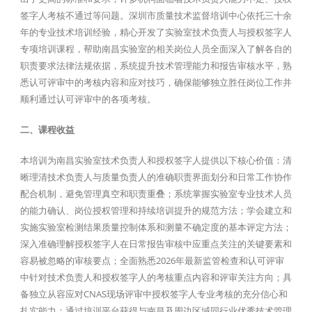
签字人考核不通过等问题。深圳市质量技术监督培训中心依托三十余
年的专业技术培训经验，精心开发了实验室技术负责人与授权签字人
专项培训课程，帮助南昌实验室的相关岗位人员全面深入了解各自的
职责要求法律法规依据，系统提升技术管理能力和报告审核水平，熟
悉认可评审中的考核内容和应对技巧，确保能够独立胜任岗位工作并
顺利通过认可评审中的各项考核。
二、课程收益
本培训为南昌实验室技术负责人和授权签字人提供以下核心价值：清
晰理清技术负责人与质量负责人的准确职责界面划分和日常工作协作
配合机制，避免管理真空和职责重叠；系统掌握实验室专业技术人员
的能力确认、岗位授权管理和持续培训提升的规范方法；学会建立和
实施实验室检测结果质量控制体系和测量不确定度的基本评定方法；
深入准确理解授权签字人在日常报告审核中应重点关注的关键要素和
容易被忽略的审核要点；全面熟悉2026年最新监管检查和认可评审
中针对技术负责人和授权签字人的考核重点内容和评审关注方向；具
备独立从容应对CNAS现场评审中授权签字人专业考核的充分信心和
扎实能力；通过培训平台获得与南昌及周边区域同行业优秀技术管理