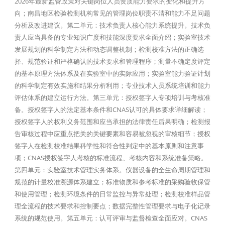
2026年最新监管政策对关键岗位人员资质能力要求的变化和提升方
向；南昌地区检验检测机构常见的管理岗位职责不清和能力不足问题
分析及改进建议。第二单元：技术负责人核心能力系统提升。技术负
责人应当具备的专业知识广度和技能深度要求全面介绍；实验室技术
发展规划的科学制定方法和动态调整机制；检测校准方法的正确选
择、规范验证和严格确认的技术要求和管理程序；测量不确定度评定
的基本原理方法体系及在实验室中的实际应用；实验室能力验证计划
的科学制定有效实施和结果分析利用；专业技术人员系统培训和能力
评估体系的建立运行方法。第三单元：授权签字人专项培训与考核准
备。授权签字人的法定基本条件和CNAS认可的具体要求详细解读；
授权签字人的权利义务范围和应当承担的法律责任后果明确；检测报
告审核过程中应重点把关的关键要素和容易被忽视的审核细节；授权
签字人在检测校准结果科学性和符合性判定中的基本原则和注意事
项；CNAS授权签字人考核的标准流程、考核内容和系统准备策略。
第四单元：实验室技术管理实务体系。仪器设备的全生命周期管理和
规范的计量校准溯源体系建立；标准物质和参考标准的采购验收保管
和使用管理；检测环境条件的日常监控与异常处理；检测校准样品管
理全流程的技术要求和控制要点；数据完整性管理要求与电子化记录
系统的规范使用。第五单元：认可评审与监督检查全面应对。CNAS