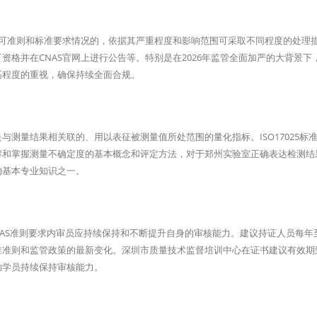
认可准则和标准要求情况的，依据其严重程度和影响范围可采取不同程度的处理
格并在CNAS官网上进行公告等。特别是在2026年监管全面加严的大背景下
高程度的重视，确保持续全面合规。
测量结果相关联的、用以表征被测量值所处范围的量化指标。ISO17025标
解和掌握测量不确定度的基本概念和评定方法，对于郑州实验室正确表达检测结
的基本专业知识之一。
但CNAS准则要求内审员应持续保持和不断提升自身的审核能力。建议持证人员每年
准准则和监管政策的最新变化。深圳市质量技术监督培训中心在证书建议有效期
助学员持续保持审核能力。