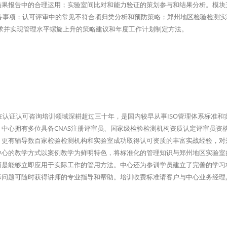
结果报告中的合理运用；实验室间比对和能力验证的策划参与和结果分析。模块
准备事项；认可评审中的常见不符合项归类分析和预防策略；郑州地区检验检测
准要求并实现管理水平螺旋上升的策略建议和年度工作计划制定方法。
在认证认可咨询培训领域深耕超过三十年，是国内较早从事ISO管理体系标准和
中心拥有多位具备CNAS注册评审员、国家级检验检测机构资质认定评审员资
，更有辅导数百家检验检测机构和实验室成功取得认可资质的丰富实战经验，对
中心的教学方式以案例教学为鲜明特色，将标准化的管理知识与郑州地区实验室
而是能够立即应用于实际工作的管用方法。中心还为参训学员建立了完善的学习
际问题可随时获得讲师的专业指导和帮助。培训收费标准请客户与中心业务经理