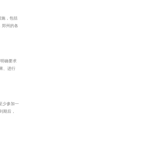
措施，包括
，郑州的各
准明确要求
果、进行
至少参加一
到期后，