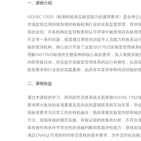
一、课程介绍
ISO/IEC 17025《检测和校准实验室能力的通用要求》是
市场监管总局持续加强对检验检测行业的全面监督管理，郑州地区
有的迫切。许多机构在监管检查和认可评审中被发现存在标准
不足等一系列问题，亟需通过系统培训提升人员能力和体系运
验的资深机构，精心设计开发了这套ISO17025实验室管理
理解ISO17025标准的完整架构和核心条款要求，深入掌握
内部审核活动，切实提升实验室管理体系的运行有效性，从容
政策要求和行业良好实践案例，由具有丰富评审和培训经验的
二、课程收益
通过本课程的学习，郑州的学员将系统全面掌握ISO/IEC 1
要求两大板块的各项要素及其内在的逻辑联系和互动关系；学
现标准要求与日常工作的有机融合；熟练掌握实验室内部审核
方法、现场审核的规范实施、审核证据的收集和分析、不符合
体有效性和各环节符合性的准确判断和客观评价能力；获得由深圳
满足CNAS认可准则对内审员资格的基本要求，为学员所在实