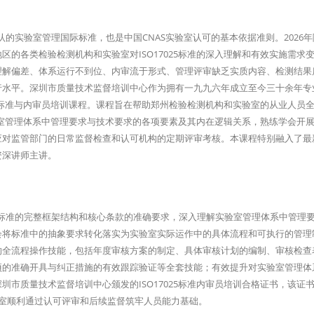
全球公认的实验室管理国际标准，也是中国CNAS实验室认可的基本依据准则。2026
的各类检验检测机构和实验室对ISO17025标准的深入理解和有效实施需求
理解偏差、体系运行不到位、内审流于形式、管理评审缺乏实质内容、检测结果
行水平。深圳市质量技术监督培训中心作为拥有一九九六年成立至今三十余年专
体系标准与内审员培训课程。课程旨在帮助郑州检验检测机构和实验室的从业人员
实验室管理体系中管理要求与技术要求的各项要素及其内在逻辑关系，熟练学会开
应对监管部门的日常监督检查和认可机构的定期评审考核。本课程特别融入了最
资深讲师主讲。
7025标准的完整框架结构和核心条款的准确要求，深入理解实验室管理体系中管理
会将标准中的抽象要求转化落实为实验室实际运作中的具体流程和可执行的管理
的全流程操作技能，包括年度审核方案的制定、具体审核计划的编制、审核检查
项的准确开具与纠正措施的有效跟踪验证等全套技能；有效提升对实验室管理体
市质量技术监督培训中心颁发的ISO17025标准内审员培训合格证书，该证
验室顺利通过认可评审和后续监督筑牢人员能力基础。