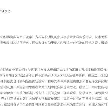
业内部检测实验室以及第三方检验检测机构中从事质量管理体系建设、技术管理
检验检测机构组团报名，团体参训有助于机构内部统一对标准的理解认识，形成
架构和核心理念的全面介绍；管理要求与技术要求两大板块的逻辑关系梳理和协同运行
室在实施ISO17025标准过程中常见的认识误区和方法偏差分析。模块二：体系
手册的框架设计和纲领性内容编写；程序文件体系的结构规划和各程序文件的编
控管理制度；风险管理思维在体系策划中的实际运用方法。模块三：内审技能与
和资源保障；审核的各类技术方法（提问交流、现场观察、记录查阅、实际操作
技巧；纠正措施有效性的验证方法和审核跟踪；审核全过程的完整报告编写。模
法；仪器设备的全生命周期管理和计量校准溯源体系的建立运行；检测方法的科