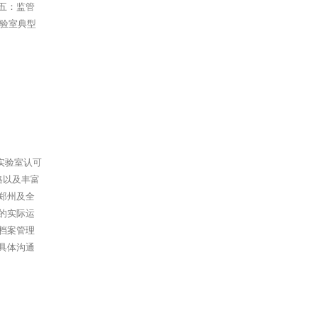
五：监管
实验室典型
实验室认可
格以及丰富
郑州及全
的实际运
档案管理
具体沟通