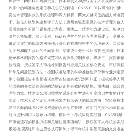
模块一：岗位认知与职责篇。技术负责人和授权签字人在实验室管理
体系中的精准角色定位和核心职能解读；CNAS-CL01认可准则中涉
及技术管理条款的系统梳理和深入解析；两大关键岗位的能力标准要
求、胜任力模型构建和评价方法；惠州实验室常见的技术管理岗位人
员履职能力不足问题和改进方案。模块二：技术能力建设篇。检测方
法的选择标准、验证流程、确认程序的全链路管理体系建设；测量不
确定度评定的规范方法操作步骤和在检测报告中的合理表达；实验室
间比对和能力验证的全面策划、结果统计分析和后续改进措施；技术
记录和检测报告的格式规范和内容质量控制要求。模块三：报告审核
技能篇。授权签字人审核检测报告时必须关注的核心要点、审核流程
和常见问题识别方法；检测校准结果的科学准确性评价和专业判定原
则；检测报告中常见错误类型的快速有效识别和纠正；授权签字人可
能面临的各类法律风险的清醒认识和有效防控措施。模块四：综合管
理能力篇。技术团队培训需求的系统分析方法和年度培训方案的科学
制定；技术人员的定期考核和能力持续确认的规范方法；实验室技术
发展方向的规划和技术资源的合理配置管理；跨部门的技术沟通协调
能力提升和团队领导力培养。模块五：考核应对实战篇。CNAS现场
评审全流程的模拟演练和关键注意事项精讲；授权签字人考核的实战
场景模拟演练和专业应答技巧训练；评审考核中常见问题的充分准备