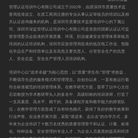
管理认证培训中心有限公司成立于2002年，由原深圳市质量技术监
督局批准设立、在原工商局注册的专业从事认证审核员的培训以及相
关认证咨询服务的机构，是深圳市质量技术监督培训中心的下属公
司。深圳市深监管理认证培训中心有限公司是首批经国家认证认可监
督管理委员会批准的开展质量、环境、职业健康安全管理体系审核员
培训的认证培训机构，深圳市应急管理局批准的低压电工作业、危险
化学品生产和经营单位及非高危主要负责人、分管安全生产的负责
人、安全总监、安全生产管理人员培训机构。
培训中心以“追求卓越”为核心思想，以“质量”求生存,“管理”求效益，
不断倡导先进的服务模式和管理理念。自创办以来，一直有效运行着
符合标准规范的培训管理体系。在教学研究方面，荟萃了以中心主任
石岩教授为学术教研带头人的多名中、高级职称的培训讲师，打造了
一支高素质、高水平、精干的、具备课程开发和教学能力的师资队
伍；在教学管理方面形成了自有特色模式，获得了良好的教学效果和
行业声誉。在业务开展方面，采取“请进来、走出去”的办学方式，多
年来为企业培训了十数万名优秀的质量管理骨干和认证、计量、标准
化、特种设备、安全管理的专业人才，为企业人员素质的提高和经济