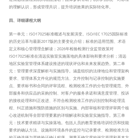
的理解认识，形成管理共识，提升培训效果的实际转化率。
四、详细课程大纲
第一单元：ISO17025标准概述与发展演变。ISO/IEC 17025国际标准
的历史沿革与最新2017版的主要变化介绍；标准的适用范围、术语
定义和核心管理理念解读；2026年检验检测行业监管政策对
ISO17025标准在清远实验室实施落地的具体影响和要求分析；清远
地区实验室管理体系建设推进的现状评估和未来发展趋势。第二单
元：管理要求深度解析与实施指导。涵盖组织的法律地位和管理架构
要求、管理体系文件化的规范方法、文件控制与记录控制的实施要
点、要求标书和合同的评审流程、检测校准工作的分包管理规范、外
部服务和供应品的采购控制、对客户的服务承诺和满意度管理、投诉
的接收处理和纠正改进、不符合检测校准工作的识别控制和处理流
程、纠正措施和预防措施的区别与实施、内部审核和管理评审两个核
心改进机制等全部管理要素的详细解读和实验室实施指导。第三单
元：技术要求精讲与实操落地。包括人员的教育资格培训经历和技能
要求的确认方法、设施和环境条件的监控与记录要求、检测校准方法
的正确选择与严格验证确认程序、测量不确定度的评定原理和基本方