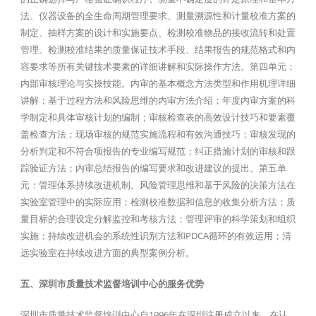
法、仪器设备的全生命周期管理要求、测量溯源性和计量校准方案的
制定、抽样方案的设计和实施要点、检测校准物品的接收流转和处置
管理、检测校准结果的质量保证技术手段、结果报告的规范格式和内
容要求等所有关键技术要素的详细讲解和实际操作方法。第四单元：
内部审核理论与实操技能。内审的基本概念方法类型和作用机理详细
讲解；基于过程方法和风险思维的内审方法介绍；年度内审方案的科
学制定和具体审核计划的编制；审核检查表的高效设计技巧和要素覆
盖检查方法；现场审核的规范实施流程和有效沟通技巧；审核发现的
分析判定和不符合项报告的专业编写规范；纠正措施计划的审核和跟
踪验证方法；内审总结报告的编写要求和改进建议的提出。第五单
元：管理体系持续改进机制。风险管理思维和基于风险的决策方法在
实验室管理中的实际应用；检测校准数据和信息的收集分析方法；质
量目标的合理设定分解监控和考核方法；管理评审的科学策划和组织
实施；持续改进机会的系统性识别方法和PDCA循环的有效运用；清
远实验室在持续改进方面的典型案例分析。
五、深圳市质量技术监督培训中心的服务优势
深圳市质量技术监督培训中心自1996年在深圳注册成立以来，在认