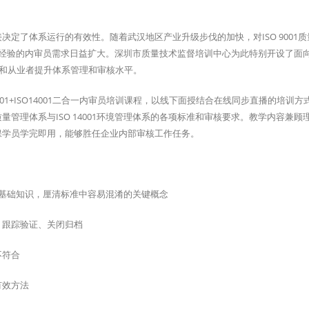
定了体系运行的有效性。随着武汉地区产业升级步伐的加快，对ISO 9001质
富实践经验的内审员需求日益扩大。深圳市质量技术监督培训中心为此特别开设了面
助企业和从业者提升体系管理和审核水平。
01+ISO14001二合一内审员培训课程，以线下面授结合在线同步直播的培训方
质量管理体系与ISO 14001环境管理体系的各项标准和审核要求。教学内容兼顾
保学员学完即用，能够胜任企业内部审核工作任务。
体系标准基础知识，厘清标准中容易混淆的关键概念
、跟踪验证、关闭归档
不符合
有效方法