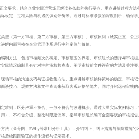
逐条分析标准正文要求，结合企业实际运营场景解读各条款的执行要点。重点讲解过程方
指标设定、过程风险与机遇的识别评价等。通过对标准条款的深度剖析，确保学
核类型（第一方审核、第二方审核、第三方审核）、审核原则（诚实正直、公正
重讲解内部审核在企业管理体系运行中的定位与价值。
的编制方法，包括审核频次的确定、审核范围的界定、审核组长的选择与审核组
业实际情况编制具有针对性的审核检查表。阐明审核前文件评审的方法及关注要
、现场审核的沟通技巧与证据收集方法。重点讲解审核抽样策略的确定、审核记
用面谈技巧、观察方法和文件查阅来获取客观证据的能力。同时介绍远程审核的
判定准则，区分严重不符合、一般不符合与改进机会。通过大量实际案例练习，
引用）、不符合分级、整改时限建议等。指导审核组长编写全面客观的审核报告
方法（鱼骨图、5Why等常用分析工具），介绍纠正、纠正措施与预防措施的
审核后续跟踪验证的操作流程与记录要求。