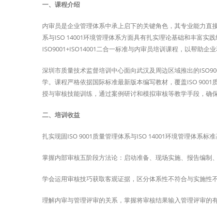
一、课程介绍
内审员是企业管理体系中承上启下的关键角色，其专业能力直接决
系与ISO 14001环境管理体系方面具有扎实理论基础和丰
ISO9001+ISO14001二合一标准与内审员培训课程，以帮
深圳市质量技术监督培训中心面向武汉及周边区域推出的ISO90
学。课程严格依据国际标准最新版本编写教材，覆盖ISO 9001
授与审核技能训练，通过案例研讨和模拟审核等教学手段，确
二、培训收益
扎实现固ISO 9001质量管理体系与ISO 14001环境管理
掌握内部审核五阶段方法论：启动准备、现场实施、报告编制
学会运用审核技巧获取客观证据，区分体系性不符合与实施性
理解内审与管理评审的关系，掌握将审核结果输入管理评审的