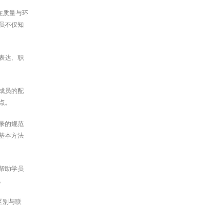
法在质量与环
员不仅知
表达、职
成员的配
点。
录的规范
基本方法
帮助学员
。
区别与联