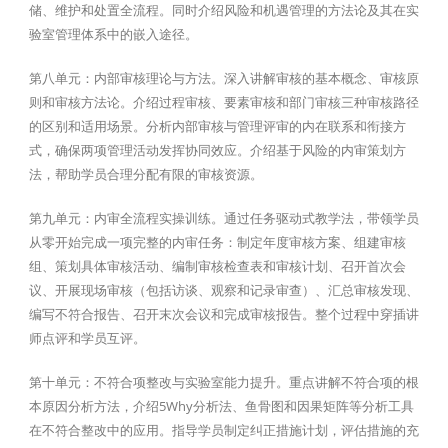
储、维护和处置全流程。同时介绍风险和机遇管理的方法论及其在实
验室管理体系中的嵌入途径。
第八单元：内部审核理论与方法。深入讲解审核的基本概念、审核原
则和审核方法论。介绍过程审核、要素审核和部门审核三种审核路径
的区别和适用场景。分析内部审核与管理评审的内在联系和衔接方
式，确保两项管理活动发挥协同效应。介绍基于风险的内审策划方
法，帮助学员合理分配有限的审核资源。
第九单元：内审全流程实操训练。通过任务驱动式教学法，带领学员
从零开始完成一项完整的内审任务：制定年度审核方案、组建审核
组、策划具体审核活动、编制审核检查表和审核计划、召开首次会
议、开展现场审核（包括访谈、观察和记录审查）、汇总审核发现、
编写不符合报告、召开末次会议和完成审核报告。整个过程中穿插讲
师点评和学员互评。
第十单元：不符合项整改与实验室能力提升。重点讲解不符合项的根
本原因分析方法，介绍5Why分析法、鱼骨图和因果矩阵等分析工具
在不符合整改中的应用。指导学员制定纠正措施计划，评估措施的充