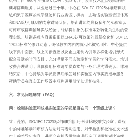
机构，自1996年注册成立以来，始终专注于质量技术监督领域的培
训与咨询服务，从业超过三十年。中心在ISO/IEC 17025标准培训领
域积累了深厚的教学经验和行业资源，拥有一支熟谙实验室管理体系
和CNAS认可规则的专家讲师队伍。培训讲师均具备多年的实验室认
可评审或咨询辅导实战经验，能够将抽象的标准条款转化为生动的管
理实践。培训课程内容紧密跟踪CNAS认可政策的最新变化和ISO/IEC
17025标准的修订动态，确保教学内容的前沿性和实用性。中心提供
线下集中面授、线上同步直播以及企业定制内训等多样化培训形式，
配合灵活的时间安排，充分满足不同实验室和学员的学习需求。培训
收费合理透明，具体费用标准请学员直接与业务经理沟通确认。课程
结束后，中心持续为学员提供后续答疑和实验室内审实践指导服务，
帮助学员在真实工作场景中顺利运用所学知识和技能。
六、常见问题解答（FAQ）
问：检测实验室和校准实验室的学员是否在同一个班级上课？
答：是的。ISO/IEC 17025标准同时适用于检测和校准实验室，课程
中的标准解读和审核方法论对两者均适用。对于检测和校准在技术运
作上的差异化内容，讲师会在相应模块中进行专门说明和对比讲解。