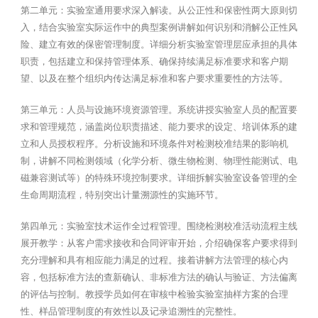
第二单元：实验室通用要求深入解读。从公正性和保密性两大原则切
入，结合实验室实际运作中的典型案例讲解如何识别和消解公正性风
险、建立有效的保密管理制度。详细分析实验室管理层应承担的具体
职责，包括建立和保持管理体系、确保持续满足标准要求和客户期
望、以及在整个组织内传达满足标准和客户要求重要性的方法等。
第三单元：人员与设施环境资源管理。系统讲授实验室人员的配置要
求和管理规范，涵盖岗位职责描述、能力要求的设定、培训体系的建
立和人员授权程序。分析设施和环境条件对检测校准结果的影响机
制，讲解不同检测领域（化学分析、微生物检测、物理性能测试、电
磁兼容测试等）的特殊环境控制要求。详细拆解实验室设备管理的全
生命周期流程，特别突出计量溯源性的实施环节。
第四单元：实验室技术运作全过程管理。围绕检测校准活动流程主线
展开教学：从客户需求接收和合同评审开始，介绍确保客户要求得到
充分理解和具有相应能力满足的过程。接着讲解方法管理的核心内
容，包括标准方法的查新确认、非标准方法的确认与验证、方法偏离
的评估与控制。教授学员如何在审核中检验实验室抽样方案的合理
性、样品管理制度的有效性以及记录追溯性的完整性。