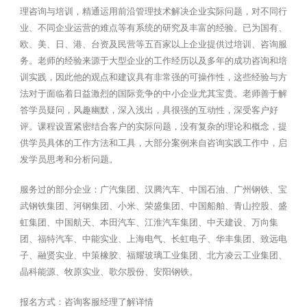
理咨询与培训，精通运用前沿管理技术解决企业实际问题，对不同行
业、不同企业运营的难点等有系统的研究及丰富的经验。已为国有、
欧、美、日、港、台资及民营等五百家以上企业提供过培训、咨询服
务。老师的经验来源于大型企业的工作经历以及多年的成功咨询和培
训实践，因此他的观点和建议具有非常强的可操作性，这些经验与方
法对于面临着日益激烈的国际竞争的中小企业尤其宝贵。老师善于解
答学员疑问，风趣幽默，深入浅出，具很强的互动性，深受客户好
评。课程设置紧密结合客户的实际问题，没有复杂的理论和概念，提
供学员具体的工作方法和工具，大部分案例来自咨询实践工作中，启
发学员思考和分析问题。
服务过的部分企业：广汽集团、汉腾汽车、中国石油、广州钢铁、宝
武钢铁集团、河钢集团、小米、荣盛集团、中国船舶、青山控股、盛
虹集团、中国航天、本田汽车、江淮汽车集团、中天建设、万向集
团、福特汽车、中能实业、上海电气、长虹电子、华丰集团、致远电
子、融贤实业、中策橡胶、福耀玻璃工业集团、北方凌云工业集团、
晶科能源、牧原实业、歌尔股份、安阳钢铁。
报名方式：咨询客服经理了解详情