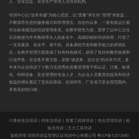
人、安全总监、安全生产管理人员培训机构。
培训中心以“追求卓越”为核心思想，以“质量”求生存,“管理”求效益，
不断倡导先进的服务模式和管理理念。自创办以来，一直有效运行着
符合标准规范的培训管理体系。在教学研究方面，荟萃了以中心主任
石岩教授为学术教研带头人的多名中、高级职称的培训讲师，打造了
一支高素质、高水平、精干的、具备课程开发和教学能力的师资队
伍；在教学管理方面形成了自有特色模式，获得了良好的教学效果和
行业声誉。在业务开展方面，采取“请进来、走出去”的办学方式，多
年来为企业培训了十数万名优秀的质量管理骨干和认证、计量、标准
化、特种设备、安全管理的专业人才，为企业人员素质的提高和经济
效益的增长奠定了坚实的基础，在深圳市、广东省乃至全国范围内，
享有良好的口碑。
计量校准员培训
|
内审员培训
|
质量工程师培训
|
危化管理培训
|
检
验员培训
|
五大工具培训
版权所有 深圳市深监管理认证培训中心有限公司
粤ICP备12013880