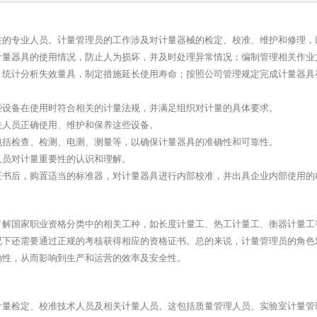
性的专业人员。计量管理员的工作涉及对计量器械的检定、校准、维护和修理，
计量器具的使用情况，防止人为损坏，并及时处理异常情况；编制管理相关作业
；统计分析失效量具，制定措施延长使用寿命；按照公司管理规定完成计量器具
这些设备在使用时符合相关的计量法规，并满足组织对计量的具体要求。
关人员正确使用、维护和保养这些设备。
，包括检查、检测、电测、测量等，以确保计量器具的准确性和可靠性。
人员对计量重要性的认识和理解。
的证书后，购置适当的标准器，对计量器具进行内部校准，并出具企业内部使用的
了解国家职业资格分类中的相关工种，如长度计量工、热工计量工、衡器计量工
况下还需要通过正规的考核获得相应的资格证书。总的来说，计量管理员的角色
确性，从而影响到生产和运营的效率及安全性。
计量检定、校准技术人员及相关计量人员。这包括质量管理人员、实验室计量管