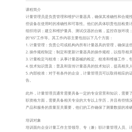
课程简介
计量管理员是负责管理和维护计量器具，确保其准确性和合规
些设备在使用时的准确性和可靠性。他们的具体职责包括检查
组织培训；建立和维护量具、测试仪器的台账，监控存放环境
的“6S”工作等。其工作内容主要包括以下几个方面：
1. 计量管理：负责公司或机构内所有计量器具的管理，确保
2. 操作规程制定：制定和更新计量器具的操作规程，以指导相
3. 计量检定与校准：从事计量器械的检定、校准和维修工作
4. 技术知识普及：普及和宣传计量器具的技术知识，提高相关
5. 内部校准：对于有条件的企业，计量管理员可以取得相应
告。
此外，计量管理员通常需要具备一定的专业背景和知识，需要
职资格方面，需要具备相关专业的大专以上学历，并且有些情
产品和服务的质量至关重要，他们的工作确保了测量数据的准
培训对象
培训面向企业计量工作主管领导、专（兼）职计量管理人员、