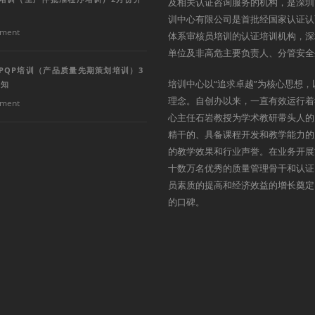
及相关认证咨询服务的机构，是深圳
训中心有限公司是首批经国家认证认
ment
体系审核员培训的认证培训机构，深
单位及非高危主要负责人、分管安全
PQP培训（产品质量先期策划培训）3
培训中心以“追求卓越”为核心思想，
通知
理念。自创办以来，一直有效运行着
ment
心主任石岩教授为学术教研带头人的
精干的、具备课程开发和教学能力的
的教学效果和行业声誉。在业务开展
十数万名优秀的质量管理骨干和认证
员素质的提高和经济效益的增长奠定
的口碑。