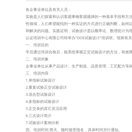
各企事业单位及有关人员：
实验是人们探索和认识客观事物客观规律的一种基本手段和方
性领域，人们希望能找到一种实证的方式进行正确判断，如何
和解决的问题。实践证明，试验设计是以概率论、数理统计为
认证培训中心有限公司特举办“DOE试验设计”培训班。现将有
一、培训目的
学员通过培训合格后，能系统掌握正交试验设计的方法，有效
二、培训对象
企事业单位从事产品设计、生产制造、品质管理、工艺配方等
三、培训内容
1.单指标试验设计
2.重复试验正交试验设计
3.混合型试验设计
4.多指标的试验设计
5.正交表的其它灵活应用
6.三次设计简介
7.试验设计案例分析
四、培训时间 两天。随时接受报名，具体时间另行通知。