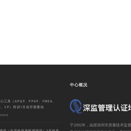
中心概况
心工具（APQP、PPAP、FMEA、
SA、CP）培训1月份开课通知
ment
于2002年，由原深圳市质量技术
P培训（生产件批准程序培训）2月份开