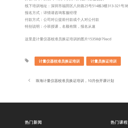
线下培训地址：深圳市福田区八卦路25号514栋3楼313-321号
报名方式：详情请咨询客服经理
付款方式：公司对公提前付款或个人对公付款
特别说明：小班授课，名额有限，报名从速
这里是计量仪器校准员换证培训的图片15358@79acd
计量仪器校准员换证培训
计量员换证培训
珠海计量仪器校准员换证培训，10月份开课计划
热门新闻
热门课程