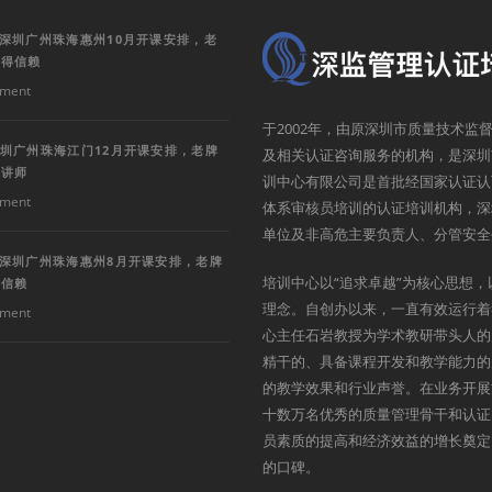
训深圳广州珠海惠州10月开课安排，老
值得信赖
ment
于2002年，由原深圳市质量技术
深圳广州珠海江门12月开课安排，老牌
及相关认证咨询服务的机构，是深圳
深讲师
训中心有限公司是首批经国家认证认
ment
体系审核员培训的认证培训机构，深
单位及非高危主要负责人、分管安全
训深圳广州珠海惠州8月开课安排，老牌
培训中心以“追求卓越”为核心思想，
得信赖
理念。自创办以来，一直有效运行着
ment
心主任石岩教授为学术教研带头人的
精干的、具备课程开发和教学能力的
的教学效果和行业声誉。在业务开展
十数万名优秀的质量管理骨干和认证
员素质的提高和经济效益的增长奠定
的口碑。