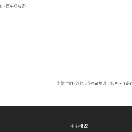
3楼（百年顺名店）
东莞计量仪器校准员换证培训，10月份开课
中心概况