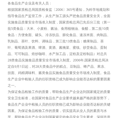
各食品生产企业及有关人员：
根据国家质检总局国质检食监〔2006〕365号通知，为科学地规划和
指导食品生产监管工作，从生产加工源头严把食品质量安全关，全面
实施食品质量安全市场准入制度，国家质检总局已先后分三批（第一
批5类食品：大米、小麦粉、酱油、食用植物油、食醋，第二批10类
食品：方便食面、罐头、冷冻饮品、膨化食品、速冻米面、肉制品、
乳制品、茶叶、饮料、调味品，第三批13类食品：糖果制品、茶
叶、葡萄酒及果酒、啤酒、黄酒、酱腌菜、蜜饯、炒货食品、蛋制
品、可可制品、焙炒咖啡、水产加工品，淀粉及淀粉制品）对总共
28类食品实施食品质量安全市场准入制度。2006年,国家质检总局决
定自9月1日起，对28大类食品中的糕点、豆制品、蜂产品、果冻、
挂面、鸡精调味料、酱类食品实施食品质量安全市场准入制度。食品
生产企业中检验人员的任职资格已成为影响企业能否达标的重要因素
之一。
为保证食品检验工作的质量，帮助食品生产企业达到国家规定的质量
安全卫生标准，在国家对食品生产企业要求越来越严格的新形势下，
食品生产企业中检验人员的任职资格已成为影响企业能否达标的关键
因素。为保证食品检验工作的质量，切实提高从业人员的素质与水
平，帮助食品生产企业达到国家规定的食品安全卫生要求，深圳市质