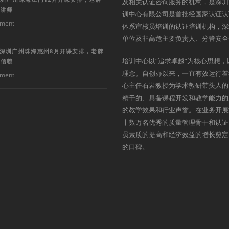
及相关认证咨询服务的机构，是深圳
深讲师
训中心有限公司是首批经国家认证认
ment
体系审核员培训的认证培训机构，深
单位及非高危主要负责人、分管安全
训深圳广州珠海惠州8月开课安排，老牌
培训中心以“追求卓越”为核心思想，
得信赖
理念。自创办以来，一直有效运行着
ment
心主任石岩教授为学术教研带头人的
精干的、具备课程开发和教学能力的
的教学效果和行业声誉。在业务开展
十数万名优秀的质量管理骨干和认证
员素质的提高和经济效益的增长奠定
的口碑。