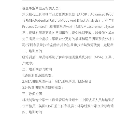
各企事业单位及相关人员：
六大核心工具包括产品质量先期策划（APQP：Advanced Product
（FMEA:Potential Failure Mode And Effect Analysis）
Process Control）和测量系统分析（MSA:Measureme
意，促进对所需更改的早期识别，避免晚期更改，以最低的成
为了满足企业需求，帮助企业更好的掌握和运用测量系统分析（
司(深圳市质量技术监督培训中心)秉承技术与资源优势，定期
一、培训目的
经培训后，学员将系统了解和掌握测量系统分析（MSA）工具
产效率。
二、培训内容与时间
1.通用测量系统指南；
2.MSA测量系统分析、MSA课程培训、MSA辅导
3.计数型测量系统研究指南；
三、教师资历
机械制造专业学士；质量管理专业硕士；中国认证人员与培训机构国家认
任审核员；英国IQA注册主任审核员；辅导过数十家企业顺利通过I
四、培训时间