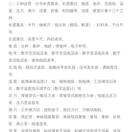
二、工种设置：分为长度量具、长度量仪、衡器、电学、无线电、温
度、压力、测力、流量、容量、时间频率、湿度、硬度计量十三个工
种。
长度量具：卡尺，钢卷尺；指示表（模拟、数显）；杠杆表，千分尺
等。
长度量仪：高度卡尺，内径表等。
衡 器：台秤，案秤，地磅；弹簧秤；电子秤等。
电 学：数字交流电压表，数字交流电流表；数字直流电压表，数字
直流电流表；接地电阻表等。
无 线 电：模拟示波器，低频信号发生器；信号发生器；调制度仪
等。
温 度：玻璃液体温度计，铂、铜热电阻；热电偶；工业测试记录
仪，数字温度指示调节仪（数字温度计）等。
压 力：弹簧管式一般压力表；弹簧管式精密压力表；电接点压力
表，压力变送器等。
测 力：工作测力仪、扭矩扳子、推拉力计、万能试验机。
容 量：滴定管，单标线吸量管，单标线容量瓶；量筒，量杯，比色
管，离心管；移液器等。
湿 度：湿度传感器、电动通风干湿表、机械式湿度或干湿表、温湿