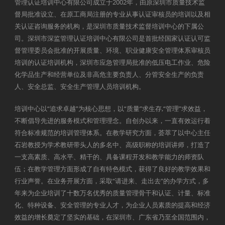
管理认证培训中心有限公司成立于2002年，由原深圳市质量技术监
督局批准设立、在原工商局注册的专业从事认证审核员的培训以及相
关认证咨询服务的机构，是深圳市质量技术监督培训中心的下属公
司。深圳市深监管理认证培训中心有限公司是首批经国家认证认可监
督管理委员会批准的开展质量、环境、职业健康安全管理体系审核员
培训的认证培训机构，深圳市应急管理局批准的低压电工作业、危险
化学品生产和经营单位及非高危主要负责人、分管安全生产的负责
人、安全总监、安全生产管理人员培训机构。
培训中心以“追求卓越”为核心思想，以“质量”求生存,“管理”求效益，
不断倡导先进的服务模式和管理理念。自创办以来，一直有效运行着
符合标准规范的培训管理体系。在教学研究方面，荟萃了以中心主任
石岩教授为学术教研带头人的多名中、高级职称的培训讲师，打造了
一支高素质、高水平、精干的、具备课程开发和教学能力的师资队
伍；在教学管理方面形成了自有特色模式，获得了良好的教学效果和
行业声誉。在业务开展方面，采取“请进来、走出去”的办学方式，多
年来为企业培训了十数万名优秀的质量管理骨干和认证、计量、标准
化、特种设备、安全管理的专业人才，为企业人员素质的提高和经济
效益的增长奠定了坚实的基础，在深圳市、广东省乃至全国范围内，