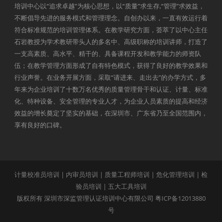
培训中心以“追求卓越”为核心思想，以“质量”求生存,“管理”求效益，
不断倡导先进的服务模式和管理理念。自创办以来，一直有效运行着
符合标准规范的培训管理体系。在教学研究方面，荟萃了以中心主任
石岩教授为学术教研带头人的多名中、高级职称的培训讲师，打造了
一支高素质、高水平、精干的、具备课程开发和教学能力的师资队
伍；在教学管理方面形成了自有特色模式，获得了良好的教学效果和
行业声誉。在业务开展方面，采取“请进来、走出去”的办学方式，多
年来为企业培训了十数万名优秀的质量管理骨干和认证、计量、标准
化、特种设备、安全管理的专业人才，为企业人员素质的提高和经济
效益的增长奠定了坚实的基础，在深圳市、广东省乃至全国范围内，
享有良好的口碑。
计量校准员培训
|
内审员培训
|
质量工程师培训
|
危化管理培训
|
检
验员培训
|
五大工具培训
版权所有 深圳市深监管理认证培训中心有限公司
粤ICP备12013880
号