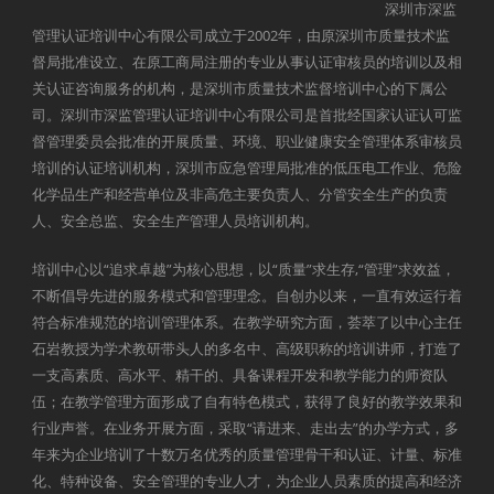
深圳市深监
管理认证培训中心有限公司成立于2002年，由原深圳市质量技术监
督局批准设立、在原工商局注册的专业从事认证审核员的培训以及相
关认证咨询服务的机构，是深圳市质量技术监督培训中心的下属公
司。深圳市深监管理认证培训中心有限公司是首批经国家认证认可监
督管理委员会批准的开展质量、环境、职业健康安全管理体系审核员
培训的认证培训机构，深圳市应急管理局批准的低压电工作业、危险
化学品生产和经营单位及非高危主要负责人、分管安全生产的负责
人、安全总监、安全生产管理人员培训机构。
培训中心以“追求卓越”为核心思想，以“质量”求生存,“管理”求效益，
不断倡导先进的服务模式和管理理念。自创办以来，一直有效运行着
符合标准规范的培训管理体系。在教学研究方面，荟萃了以中心主任
石岩教授为学术教研带头人的多名中、高级职称的培训讲师，打造了
一支高素质、高水平、精干的、具备课程开发和教学能力的师资队
伍；在教学管理方面形成了自有特色模式，获得了良好的教学效果和
行业声誉。在业务开展方面，采取“请进来、走出去”的办学方式，多
年来为企业培训了十数万名优秀的质量管理骨干和认证、计量、标准
化、特种设备、安全管理的专业人才，为企业人员素质的提高和经济