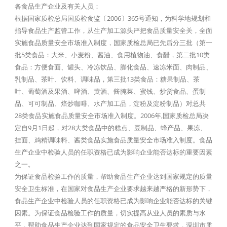
各食品生产企业及有关人员：
根据国家质检总局国质检食监〔2006〕365号通知，为科学地规划和
指导食品生产监管工作，从生产加工源头严把食品质量安全关，全面
实施食品质量安全市场准入制度，国家质检总局已先后分三批（第一
批5类食品：大米、小麦粉、酱油、食用植物油、食醋，第二批10类
食品：方便食面、罐头、冷冻饮品、膨化食品、速冻米面、肉制品、
乳制品、茶叶、饮料、调味品，第三批13类食品：糖果制品、茶
叶、葡萄酒及果酒、啤酒、黄酒、酱腌菜、蜜饯、炒货食品、蛋制
品、可可制品、焙炒咖啡、水产加工品，淀粉及淀粉制品）对总共
28类食品实施食品质量安全市场准入制度。2006年,国家质检总局决
定自9月1日起，对28大类食品中的糕点、豆制品、蜂产品、果冻、
挂面、鸡精调味料、酱类食品实施食品质量安全市场准入制度。食品
生产企业中检验人员的任职资格已成为影响企业能否达标的重要因素
之一。
为保证食品检验工作的质量，帮助食品生产企业达到国家规定的质量
安全卫生标准，在国家对食品生产企业要求越来越严格的新形势下，
食品生产企业中检验人员的任职资格已成为影响企业能否达标的关键
因素。为保证食品检验工作的质量，切实提高从业人员的素质与水
平，帮助食品生产企业达到国家规定的食品安全卫生要求，深圳市质