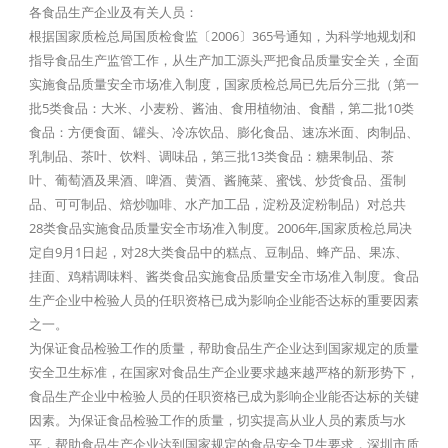
各食品生产企业及有关人员：
根据国家质检总局国质检食监〔2006〕365号通知，为科学地规划和
指导食品生产监管工作，从生产加工源头严把食品质量安全关，全面
实施食品质量安全市场准入制度，国家质检总局已先后分三批（第一
批5类食品：大米、小麦粉、酱油、食用植物油、食醋，第二批10类
食品：方便食面、罐头、冷冻饮品、膨化食品、速冻米面、肉制品、
乳制品、茶叶、饮料、调味品，第三批13类食品：糖果制品、茶
叶、葡萄酒及果酒、啤酒、黄酒、酱腌菜、蜜饯、炒货食品、蛋制
品、可可制品、焙炒咖啡、水产加工品，淀粉及淀粉制品）对总共
28类食品实施食品质量安全市场准入制度。2006年,国家质检总局决
定自9月1日起，对28大类食品中的糕点、豆制品、蜂产品、果冻、
挂面、鸡精调味料、酱类食品实施食品质量安全市场准入制度。食品
生产企业中检验人员的任职资格已成为影响企业能否达标的重要因素
之一。
为保证食品检验工作的质量，帮助食品生产企业达到国家规定的质量
安全卫生标准，在国家对食品生产企业要求越来越严格的新形势下，
食品生产企业中检验人员的任职资格已成为影响企业能否达标的关键
因素。为保证食品检验工作的质量，切实提高从业人员的素质与水
平，帮助食品生产企业达到国家规定的食品安全卫生要求，深圳市质