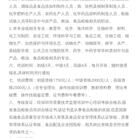
人员，调味品及食品添加剂制作人员，酒、饮料及精制茶制造人员，
化学肥料生产人员，农药生产人员，化学药品原料药制造人员，检验
试验人员等职业中与农产品、粮油、食品检验相关的职业。
2. 本专业或相关专业：教育学、化学、海洋科学、生物科学、材料、
化工与制药、农业工程、环境科学与工程、食品工程、生物工程、植
物生产、自然保护与环境生态、动物生产、动物医学、林学、水产、
基础医学类、公共卫生与预防医学、药学、中药学等学科类别中与农
产品、粮油、食品检验相关的专业。
六、培训时间：初级3天，中级3天，高级4天，每月开班，随时接受
报名,具体时间另行通知
七、培训费用：初级资格1750元/人；中级资格2000元/人；高级资
格2500元/人（含专业理论、操作技能培训费、教材资料费、理论考
核费、操作技能鉴定费、证书费和午餐费等）。
八、考核发证：经深圳市质量技术监督培训中心培训考核合格后,颁
发食品检验员培训合格证书,该证书是从事食品检验的依据,也是国家
实施食品质量安全市场准入审查及食品安全管理体系认证审核，质量
管理体系认证审核，食品配送企业招投标，相关岗位资格是否符合要
求的条件之一。