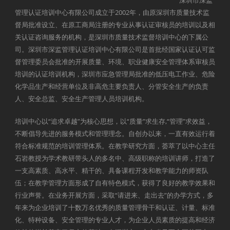
管理认证培训中心有限公司成立于2002年，由原深圳市质量技术监
督局批准设立、在原工商局注册的专业从事认证审核员的培训以及相
关认证咨询服务的机构，是深圳市质量技术监督培训中心的下属公
司。深圳市深监管理认证培训中心有限公司是首批经国家认证认可监
督管理委员会批准的开展质量、环境、职业健康安全管理体系审核员
培训的认证培训机构，深圳市应急管理局批准的低压电工作业、危险
化学品生产和经营单位及非高危主要负责人、分管安全生产的负责
人、安全总监、安全生产管理人员培训机构。
培训中心以“追求卓越”为核心思想，以“质量”求生存,“管理”求效益，
不断倡导先进的服务模式和管理理念。自创办以来，一直有效运行着
符合标准规范的培训管理体系。在教学研究方面，荟萃了以中心主任
石岩教授为学术教研带头人的多名中、高级职称的培训讲师，打造了
一支高素质、高水平、精干的、具备课程开发和教学能力的师资队
伍；在教学管理方面形成了自有特色模式，获得了良好的教学效果和
行业声誉。在业务开展方面，采取“请进来、走出去”的办学方式，多
年来为企业培训了十数万名优秀的质量管理骨干和认证、计量、标准
化、特种设备、安全管理的专业人才，为企业人员素质的提高和经济