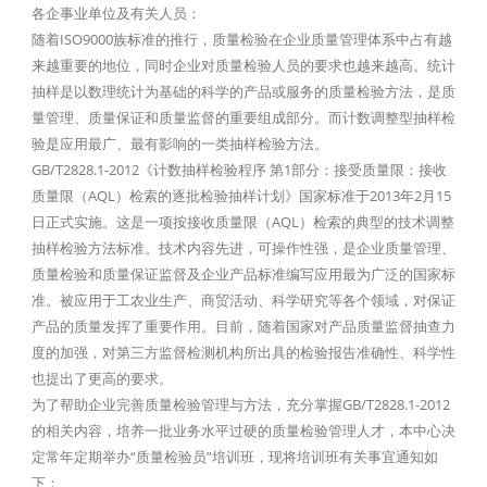
各企事业单位及有关人员：
随着ISO9000族标准的推行，质量检验在企业质量管理体系中占有越
来越重要的地位，同时企业对质量检验人员的要求也越来越高。统计
抽样是以数理统计为基础的科学的产品或服务的质量检验方法，是质
量管理、质量保证和质量监督的重要组成部分。而计数调整型抽样检
验是应用最广、最有影响的一类抽样检验方法。
GB/T2828.1-2012《计数抽样检验程序 第1部分：接受质量限：接收
质量限（AQL）检索的逐批检验抽样计划》国家标准于2013年2月15
日正式实施。这是一项按接收质量限（AQL）检索的典型的技术调整
抽样检验方法标准。技术内容先进，可操作性强，是企业质量管理、
质量检验和质量保证监督及企业产品标准编写应用最为广泛的国家标
准。被应用于工农业生产、商贸活动、科学研究等各个领域，对保证
产品的质量发挥了重要作用。目前，随着国家对产品质量监督抽查力
度的加强，对第三方监督检测机构所出具的检验报告准确性、科学性
也提出了更高的要求。
为了帮助企业完善质量检验管理与方法，充分掌握GB/T2828.1-2012
的相关内容，培养一批业务水平过硬的质量检验管理人才，本中心决
定常年定期举办“质量检验员”培训班，现将培训班有关事宜通知如
下：