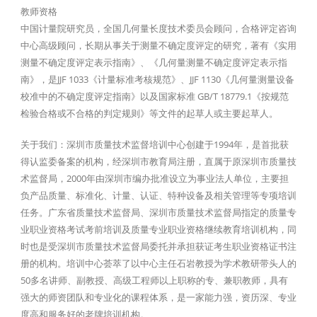
教师资格
中国计量院研究员，全国几何量长度技术委员会顾问，合格评定咨询
中心高级顾问，长期从事关于测量不确定度评定的研究，著有《实用
测量不确定度评定表示指南》、《几何量测量不确定度评定表示指
南》，是JJF 1033《计量标准考核规范》、JJF 1130《几何量测量设备
校准中的不确定度评定指南》以及国家标准 GB/T 18779.1《按规范
检验合格或不合格的判定规则》等文件的起草人或主要起草人。
关于我们：深圳市质量技术监督培训中心创建于1994年，是首批获
得认监委备案的机构，经深圳市教育局注册，直属于原深圳市质量技
术监督局，2000年由深圳市编办批准设立为事业法人单位，主要担
负产品质量、标准化、计量、认证、特种设备及相关管理等专项培训
任务。广东省质量技术监督局、深圳市质量技术监督局指定的质量专
业职业资格考试考前培训及质量专业职业资格继续教育培训机构，同
时也是受深圳市质量技术监督局委托并承担获证考生职业资格证书注
册的机构。培训中心荟萃了以中心主任石岩教授为学术教研带头人的
50多名讲师、副教授、高级工程师以上职称的专、兼职教师，具有
强大的师资团队和专业化的课程体系，是一家能力强，资历深、专业
度高和服务好的老牌培训机构。